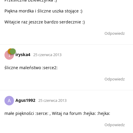
Piękna mordka i śliczne uszka stojące :)
Witajcie raz jeszcze bardzo serdecznie :)
Odpowiedz
iryska4
I
25 czerwca 2013
śliczne maleństwo :serce2:
Odpowiedz
Agus1992
A
25 czerwca 2013
małe piękności :serce: , Witaj na forum :hejka: :hejka:
Odpowiedz