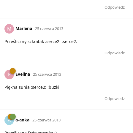
Odpowiedz
Marlena
M
25 czerwca 2013
Prześliczny szkrabik :serce2: :serce2:
Odpowiedz
Evelina
E
25 czerwca 2013
Piękna sunia :serce2: :buzki:
Odpowiedz
a-anka
A
25 czerwca 2013
Prześliczna Dziewczynka :)