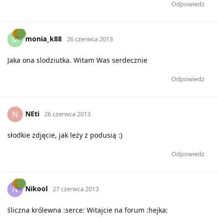
Odpowiedz
monia_k88
M
26 czerwca 2013
Jaka ona slodziutka. Witam Was serdecznie
Odpowiedz
NEti
N
26 czerwca 2013
słodkie zdjęcie, jak leży z podusią :)
Odpowiedz
Nikool
N
27 czerwca 2013
śliczna królewna :serce: Witajcie na forum :hejka: