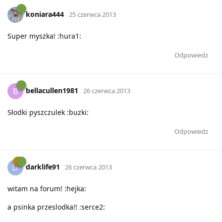
koniara444
25 czerwca 2013
Super myszka! :hura1:
Odpowiedz
bellacullen1981
B
26 czerwca 2013
Słodki pyszczulek :buzki:
Odpowiedz
darklife91
D
26 czerwca 2013
witam na forum! :hejka:
a psinka przeslodka!! :serce2: