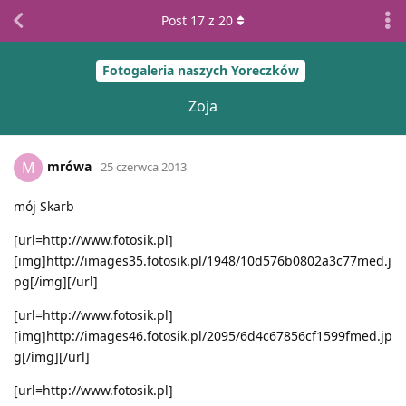
Post
17
z
20
Fotogaleria naszych Yoreczków
Zoja
mrówa
M
25 czerwca 2013
mój Skarb
[url=http://www.fotosik.pl]
[img]http://images35.fotosik.pl/1948/10d576b0802a3c77med.j
pg[/img][/url]
[url=http://www.fotosik.pl]
[img]http://images46.fotosik.pl/2095/6d4c67856cf1599fmed.jp
g[/img][/url]
[url=http://www.fotosik.pl]