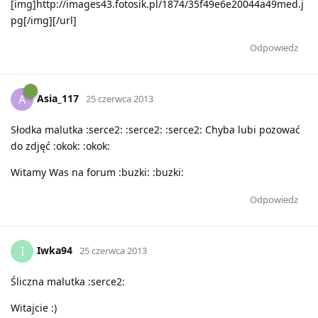
[img]http://images43.fotosik.pl/1874/35f49e6e20044a49med.j
pg[/img][/url]
Odpowiedz
Asia_117
A
25 czerwca 2013
Słodka malutka :serce2: :serce2: :serce2: Chyba lubi pozować
do zdjęć :okok: :okok:
Witamy Was na forum :buzki: :buzki:
Odpowiedz
Iwka94
I
25 czerwca 2013
Śliczna malutka :serce2:
Witajcie :)