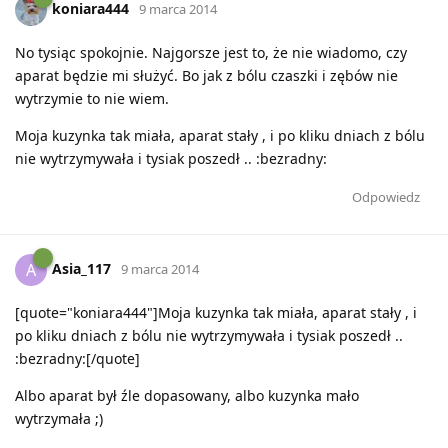
koniara444
9 marca 2014
No tysiąc spokojnie. Najgorsze jest to, że nie wiadomo, czy
aparat będzie mi służyć. Bo jak z bólu czaszki i zębów nie
wytrzymie to nie wiem.
Moja kuzynka tak miała, aparat stały , i po kliku dniach z bólu
nie wytrzymywała i tysiak poszedł .. :bezradny:
Odpowiedz
Asia_117
A
9 marca 2014
[quote="koniara444"]Moja kuzynka tak miała, aparat stały , i
po kliku dniach z bólu nie wytrzymywała i tysiak poszedł ..
:bezradny:[/quote]
Albo aparat był źle dopasowany, albo kuzynka mało
wytrzymała ;)