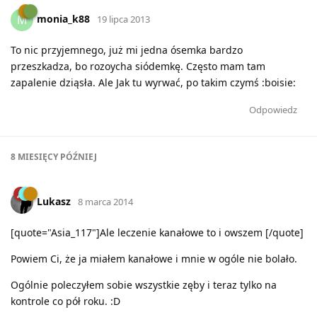
monia_k88
M
19 lipca 2013
To nic przyjemnego, już mi jedna ósemka bardzo
przeszkadza, bo rozoycha siódemkę. Często mam tam
zapalenie dziąsła. Ale Jak tu wyrwać, po takim czymś :boisie:
Odpowiedz
8 MIESIĘCY
PÓŹNIEJ
Lukasz
8 marca 2014
[quote="Asia_117"]Ale leczenie kanałowe to i owszem [/quote]
Powiem Ci, że ja miałem kanałowe i mnie w ogóle nie bolało.
Ogólnie poleczyłem sobie wszystkie zęby i teraz tylko na
kontrole co pół roku. :D