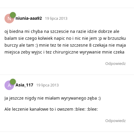
niunia-aaa92
N
19 lipca 2013
oj biedna mi chyba na szczescie na razie idzie dobrze ale
balam sie czego kolwiek napic no i nic nie jem :p w brzuszku
burczy ale tam :) mnie tez te nie szczesne 8 czekaja nie maja
miejsca zeby wyjsc i tez chirurgiczne wyrywanie mnie czeka
Odpowiedz
Asia_117
A
19 lipca 2013
Ja jeszcze nigdy nie miałam wyrywanego zęba :)
Ale leczenie kanałowe to i owszem :blee: :blee:
Odpowiedz