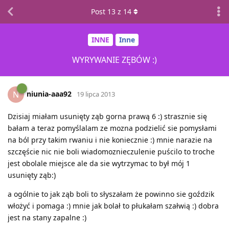
Post
13
z
14
INNE
Inne
WYRYWANIE ZĘBÓW :)
niunia-aaa92
N
19 lipca 2013
Dzisiaj miałam usunięty ząb gorna prawą 6 :) strasznie się
bałam a teraz pomyślalam ze mozna podzielić sie pomysłami
na ból przy takim rwaniu i nie koniecznie :) mnie narazie na
szczęście nic nie boli wiadomoznieczulenie puścilo to troche
jest obolale miejsce ale da sie wytrzymac to był mój 1
usunięty ząb:)
a ogólnie to jak ząb boli to słyszałam że powinno sie goździk
włożyć i pomaga :) mnie jak bolał to płukałam szałwią :) dobra
jest na stany zapalne :)