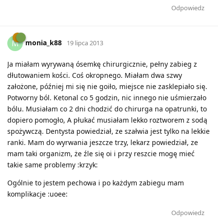
Odpowiedz
monia_k88
M
19 lipca 2013
Ja miałam wyrywaną ósemkę chirurgicznie, pełny zabieg z
dłutowaniem kości. Coś okropnego. Miałam dwa szwy
założone, później mi się nie goiło, miejsce nie zasklepiało się.
Potworny ból. Ketonal co 5 godzin, nic innego nie uśmierzało
bólu. Musiałam co 2 dni chodzić do chirurga na opatrunki, to
dopiero pomogło, A płukać musiałam lekko roztworem z sodą
spożywczą. Dentysta powiedział, ze szałwia jest tylko na lekkie
ranki. Mam do wyrwania jeszcze trzy, lekarz powiedział, ze
mam taki organizm, że źle się oi i przy reszcie mogę mieć
takie same problemy :krzyk:
Ogólnie to jestem pechowa i po każdym zabiegu mam
komplikacje :uoee:
Odpowiedz