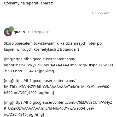
Czekamy na :aparat::aparat:
Odpowiedz
qualin
12 lutego 2015
Skoro obiecalem to wstawiam kilka dzisiejszych fotek po
kapieli w nocych kosmetykach z Botaniqa ;)
[img]https://lh5.googleusercontent.com/-
XqpoI1nzXv8/VNyZPUII6eI/AAAAAAAATmc/DqgN9IspeOY/w900
-h599-no/DSC_4207.jpg[/img]
[img]https://lh6.googleusercontent.com/-
IMlTfiLxoXI/VNyZPUdhYVI/AAAAAAAATmk/Yc-McKxHIao/w900-
h599-no/DSC_4209.jpg[/img]
[img]https://lh6.googleusercontent.com/-76EEW0sCUnY/VNyZ
PTUZmOI/AAAAAAAATm0/bFNbi46DY-w/w900-h599-
no/DSC_4216.jpg[/img]