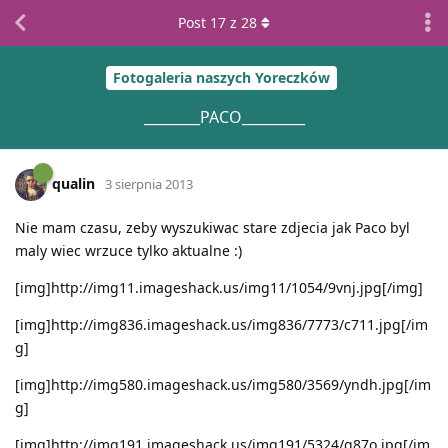
Post
17
z
28
Fotogaleria naszych Yoreczków
________PACO_________
qualin
3 sierpnia 2013
Nie mam czasu, zeby wyszukiwac stare zdjecia jak Paco byl
maly wiec wrzuce tylko aktualne :)
[img]http://img11.imageshack.us/img11/1054/9vnj.jpg[/img]
[img]http://img836.imageshack.us/img836/7773/c711.jpg[/im
g]
[img]http://img580.imageshack.us/img580/3569/yndh.jpg[/im
g]
[img]http://img191.imageshack.us/img191/5324/q87o.jpg[/im