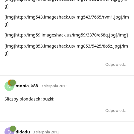
g]
[img]http://img543.imageshack.us/img543/7665/rvm1.jpg[/im
g]
[img]http://img59.imageshack.us/img59/3370/e68q.jpg[/img]
[img]http://img853.imageshack.us/img853/5425/8o5z.jpg[/im
g]
Odpowiedz
monia_k88
M
3 sierpnia 2013
Śliczby blondasek :buzki:
Odpowiedz
didadu
D
3 sierpnia 2013