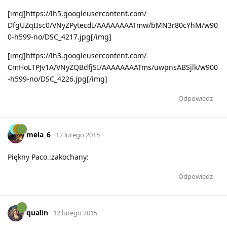
[img]https://lh5.googleusercontent.com/-
DfgUZqIIsc0/VNyZPytecdI/AAAAAAAATmw/bMN3r80cYhM/w90
0-h599-no/DSC_4217.jpg[/img]
[img]https://lh3.googleusercontent.com/-
CmHoLTPJv1A/VNyZQBdfjSI/AAAAAAAATms/uwpnsABSjlk/w900
-h599-no/DSC_4226.jpg[/img]
Odpowiedz
mela_6
12 lutego 2015
Piękny Paco.:zakochany:
Odpowiedz
qualin
12 lutego 2015