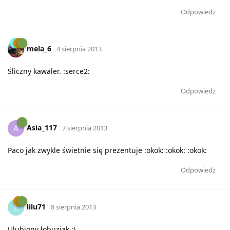
Odpowiedz
mela_6
4 sierpnia 2013
Śliczny kawaler. :serce2:
Odpowiedz
Asia_117
A
7 sierpnia 2013
Paco jak zwykle świetnie się prezentuje :okok: :okok: :okok:
Odpowiedz
lilu71
L
8 sierpnia 2013
Ulubiony łobuziak :)