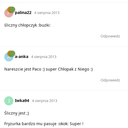
palina22
P
4 sierpnia 2013
śliczny chłopczyk :buzki:
Odpowiedz
a-anka
A
4 sierpnia 2013
Nareszcie jest Paco :) super Chłopak z Niego :)
Odpowiedz
Iwka94
I
4 sierpnia 2013
Śliczny jest ;)
Fryzurka bardzo mu pasuje :okok: Super !