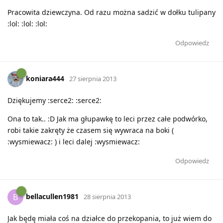
Pracowita dziewczyna. Od razu można sadzić w dołku tulipany
:lol: :lol: :lol:
Odpowiedz
koniara444
27 sierpnia 2013
Dziękujemy :serce2: :serce2:
Ona to tak.. :D Jak ma głupawkę to leci przez całe podwórko,
robi takie zakręty że czasem się wywraca na boki (
:wysmiewacz: ) i leci dalej :wysmiewacz:
Odpowiedz
bellacullen1981
B
28 sierpnia 2013
Jak będę miała coś na działce do przekopania, to już wiem do