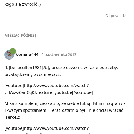
kogo się zwrócić ;)
Odpowiedz
MIESIĄC
PÓŹNIEJ
koniara444
2 października 2013
[b]bellacullen1981[/b], proszę dzwonić w razie potrzeby,
przybędziemy :wysmiewacz:
[youtube]http://www.youtube.com/watch?
v=lAxvz6anCq0&feature=youtu.be[/youtube]
Mika z kumplem, cieszę się, że siebie lubią. Filmik nagrany z
1-wszym spotkaniem . Teraz ostatnio był i nie chciał wracać
:serce2:
[youtube]http://www.youtube.com/watch?