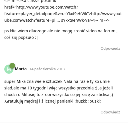
<!-- m --><a class="postlink"
href="http://www.youtube.com/watch?
feature=player_detailpage&v=usYkxt9ehWk">http://www.yout
ube.com/watch?feature=pl ... sYkxt9ehWk</a><!-- m -->
ps.Nie wiem dlaczego ale nie mogę zrobić video na forum ,
coś się popsuło :|
Odpowiedz
Marta
M
14 października 2013
super Mika zna wiele sztuczek Nala na razie tylko umie
siad,ale ma 10 tygodni więc wszystko przednią ;) ,a jeżeli
chodzi o Milusię to zrobi wszystko co jej każę za sticksa ;)
.Gratuluję mądrej i ślicznej panienki :buzki: :buzki:
Odpowiedz