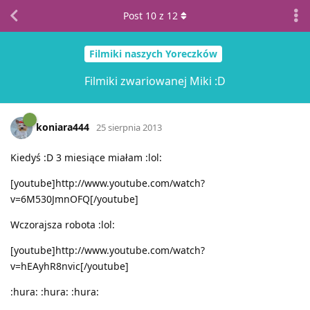
Post
10
z
12
Filmiki naszych Yoreczków
Filmiki zwariowanej Miki :D
koniara444
25 sierpnia 2013
Kiedyś :D 3 miesiące miałam :lol:
[youtube]http://www.youtube.com/watch?
v=6M530JmnOFQ[/youtube]
Wczorajsza robota :lol:
[youtube]http://www.youtube.com/watch?
v=hEAyhR8nvic[/youtube]
:hura: :hura: :hura: