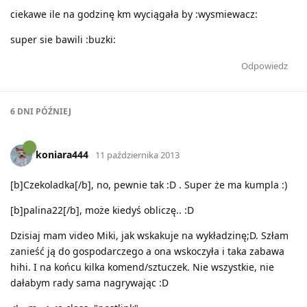
ciekawe ile na godzinę km wyciągała by :wysmiewacz:
super sie bawili :buzki:
Odpowiedz
6 DNI
PÓŹNIEJ
koniara444
11 października 2013
[b]Czekoladka[/b], no, pewnie tak :D . Super że ma kumpla :)
[b]palina22[/b], może kiedyś obliczę.. :D
Dzisiaj mam video Miki, jak wskakuje na wykładzinę;D. Szłam
zanieść ją do gospodarczego a ona wskoczyła i taka zabawa
hihi. I na końcu kilka komend/sztuczek. Nie wszystkie, nie
dałabym rady sama nagrywając :D