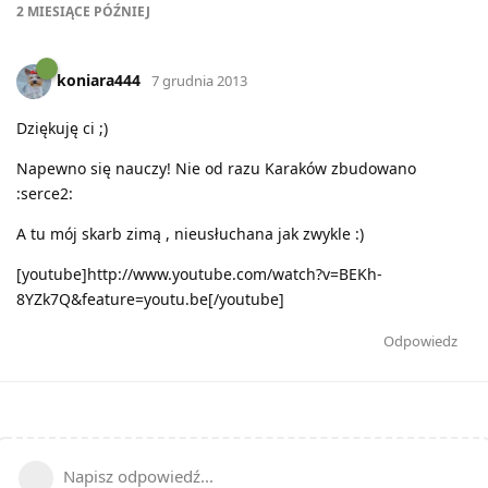
2 MIESIĄCE
PÓŹNIEJ
koniara444
7 grudnia 2013
Dziękuję ci ;)
Napewno się nauczy! Nie od razu Karaków zbudowano
:serce2:
A tu mój skarb zimą , nieusłuchana jak zwykle :)
[youtube]http://www.youtube.com/watch?v=BEKh-
8YZk7Q&feature=youtu.be[/youtube]
Odpowiedz
Napisz odpowiedź...