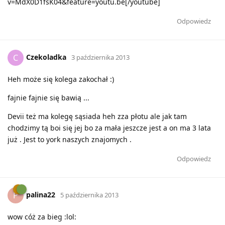
v=MdX0D1fsK04&feature=youtu.be[/youtube]
Odpowiedz
Czekoladka
C
3 października 2013
Heh może się kolega zakochał :)
fajnie fajnie się bawią ...
Devii też ma kolegę sąsiada heh zza płotu ale jak tam
chodzimy tą boi się jej bo za mała jeszcze jest a on ma 3 lata
już . Jest to york naszych znajomych .
Odpowiedz
palina22
P
5 października 2013
wow cóż za bieg :lol: