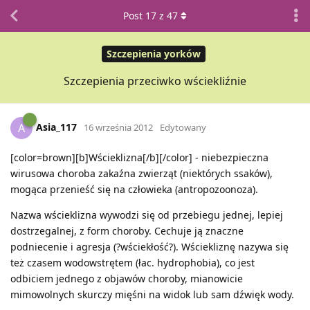
Post
17
z
47
Szczepienia yorków
Szczepienia przeciwko wściekliźnie
Asia_117
A
16 września 2012
Edytowany
[color=brown][b]Wścieklizna[/b][/color] - niebezpieczna
wirusowa choroba zakaźna zwierząt (niektórych ssaków),
mogąca przenieść się na człowieka (antropozoonoza).
Nazwa wścieklizna wywodzi się od przebiegu jednej, lepiej
dostrzegalnej, z form choroby. Cechuje ją znaczne
podniecenie i agresja (?wściekłość?). Wściekliznę nazywa się
też czasem wodowstrętem (łac. hydrophobia), co jest
odbiciem jednego z objawów choroby, mianowicie
mimowolnych skurczy mięśni na widok lub sam dźwięk wody.