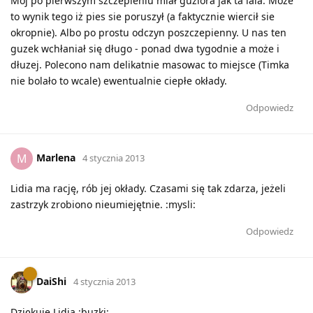
Mój po pierwszym szczepieniu miał guziora jak ta lala. Może
to wynik tego iż pies sie poruszył (a faktycznie wiercił sie
okropnie). Albo po prostu odczyn poszczepienny. U nas ten
guzek wchłaniał się długo - ponad dwa tygodnie a może i
dłuzej. Polecono nam delikatnie masowac to miejsce (Timka
nie bolało to wcale) ewentualnie ciepłe okłady.
Odpowiedz
Marlena
M
4 stycznia 2013
Lidia ma rację, rób jej okłady. Czasami się tak zdarza, jeżeli
zastrzyk zrobiono nieumiejętnie. :mysli:
Odpowiedz
DaiShi
4 stycznia 2013
Dziękuje Lidia :buzki: