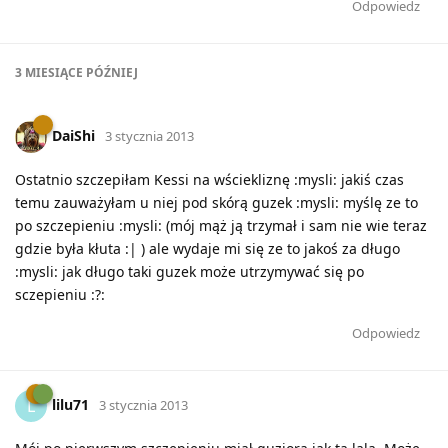
Odpowiedz
3 MIESIĄCE
PÓŹNIEJ
DaiShi
3 stycznia 2013
Ostatnio szczepiłam Kessi na wściekliznę :mysli: jakiś czas
temu zauważyłam u niej pod skórą guzek :mysli: myślę ze to
po szczepieniu :mysli: (mój mąż ją trzymał i sam nie wie teraz
gdzie była kłuta :| ) ale wydaje mi się ze to jakoś za długo
:mysli: jak długo taki guzek może utrzymywać się po
sczepieniu :?:
Odpowiedz
lilu71
L
3 stycznia 2013