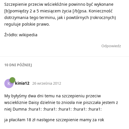
Szczepienie przeciw wściekliźnie powinno być wykonane
[b]pomiędzy 2 a 5 miesiącem życia [/b]psa. Konieczność
dotrzymania tego terminu, jak i powtórnych (rokrocznych)
reguluje polskie prawo.
Źródło: wikipedia
Odpowiedz
10 DNI
PÓŹNIEJ
kinia12
K
26 września 2012
My byłyśmy dwa dni temu na szczepieniu przeciw
wsciekliznie Daisy dzielnie to zniosła nie piszczała jestem z
niej Dumna :hura1: :hura1: :hura1: :hura1: :hura1:
ja płaciłam 18 zł następne szczepienie mamy za rok