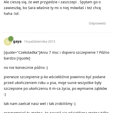
Ale cieszę się, że wet przyjedzie i zaszczepi . Spytam go o
zawieszkę, bo Sara właśnie ty mi o niej mówiłaś i też chcę
haha :lol:
Odpowiedz
gaya
G
14 października 2013
[quote="Czekoladka"]Aniu 7 msc i dopiero szczepienie ? Późno
bardzo [/quote]
no nie koniecznie późno :)
pierwsze szczepienie p-ko wściekliźnie powinno być podane
przed ukończeniem roku u psa, moje sunie wszystkie były
szczepione po ukończeniu 6 m-ca życia, po wymianie ząbków
:)
tak nam zaelcał nasz wet i tak zrobiliśmy :)
przypomnieć tu można, że zarazić się wścieklizną można tylko