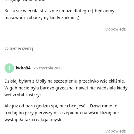
Kessi się wierciła strasznie i może dlatego :| będziemy
masować i zobaczymy kiedy zniknie ;)
Odpowiedz
22 DNI
PÓŹNIEJ
Iwka94
I
26 stycznia 2013
Dzisiaj byłam z Molly na szczepieniu przeciwko wściekliźnie.
W gabinecie była bardzo grzeczna, nawet nie wiedziała kiedy
wet zrobił zastrzyk.
Ale już od paru godzin śpi, nie chce jeść... Dziwi mnie to
trochę bo przy pierwszym szczepieniu na wściekliznę nie
wystąpiła taka reakcja :mysli:
Odpowiedz