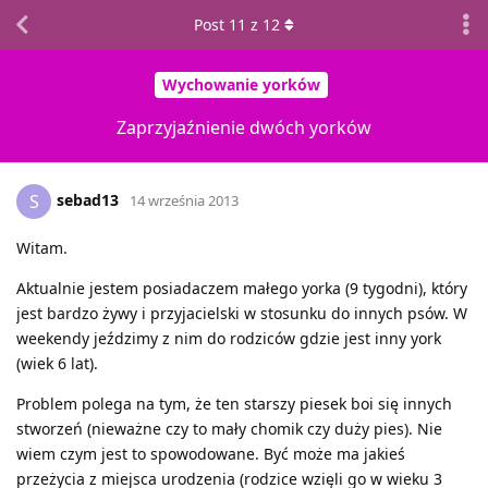
Post
11
z
12
Wychowanie yorków
Zaprzyjaźnienie dwóch yorków
sebad13
S
14 września 2013
Witam.
Aktualnie jestem posiadaczem małego yorka (9 tygodni), który
jest bardzo żywy i przyjacielski w stosunku do innych psów. W
weekendy jeździmy z nim do rodziców gdzie jest inny york
(wiek 6 lat).
Problem polega na tym, że ten starszy piesek boi się innych
stworzeń (nieważne czy to mały chomik czy duży pies). Nie
wiem czym jest to spowodowane. Być może ma jakieś
przeżycia z miejsca urodzenia (rodzice wzięli go w wieku 3