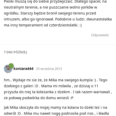
Pieski muszą się do siebie przyzwyczaić. Dlatego spacer, na
neutralnym terenie, a nie puszczanie wolno yorków w
ogródku. Starszy będzie bronił swojego terenu przed
intruzem, albo go ignorował. Podobnie u ludzi. dwunastolatka
ma inny temperament od czterdziestolatki. :)
Odpowiedz
7 DNI
PÓŹNIEJ
koniara444
25 września 2013
hm.. Wydaje mi sie że, że Mika ma swojego kumpla :) . Tego
dzekiego z galeri :D . Mama mi mówiła , ze dzisiaj o 11
przyszła do niej ta koleżanka z dzekim . I tak razem wariowali ,
ze połowę podwórka do domu wniesli :P
Jak Mika skoczyła do mojej mamy na kolana to dzeki też i na
odwrót :D . Mika mu nawet nogę podnosiła pod nos , i kładła