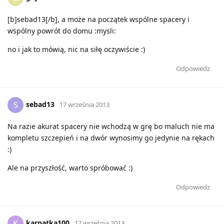
[b]sebad13[/b], a może na początek wspólne spacery i
wspólny powrót do domu :mysli:
no i jak to mówią, nic na siłę oczywiście :)
Odpowiedz
sebad13
S
17 września 2013
Na razie akurat spacery nie wchodzą w grę bo maluch nie ma
kompletu szczepień i na dwór wynosimy go jedynie na rękach
:)
Ale na przyszłość, warto spróbować :)
Odpowiedz
karpatka100
K
17 września 2013