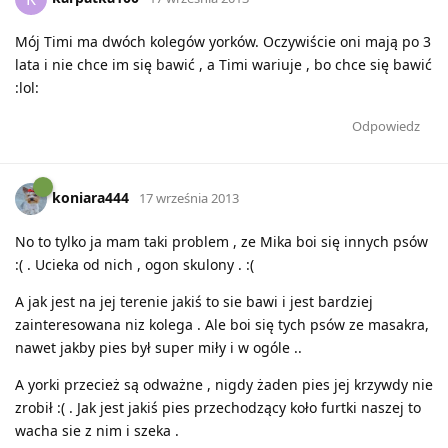
Mój Timi ma dwóch kolegów yorków. Oczywiście oni mają po 3
lata i nie chce im się bawić , a Timi wariuje , bo chce się bawić
:lol:
Odpowiedz
koniara444
17 września 2013
No to tylko ja mam taki problem , ze Mika boi się innych psów
:( . Ucieka od nich , ogon skulony . :(
A jak jest na jej terenie jakiś to sie bawi i jest bardziej
zainteresowana niz kolega . Ale boi się tych psów ze masakra,
nawet jakby pies był super miły i w ogóle ..
A yorki przecież są odważne , nigdy żaden pies jej krzywdy nie
zrobił :( . Jak jest jakiś pies przechodzący koło furtki naszej to
wacha sie z nim i szeka .