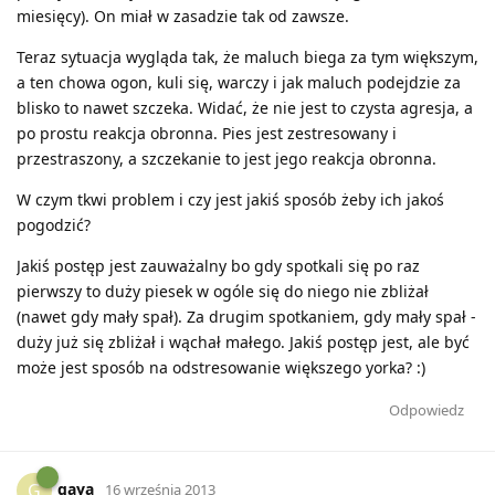
miesięcy). On miał w zasadzie tak od zawsze.
Teraz sytuacja wygląda tak, że maluch biega za tym większym,
a ten chowa ogon, kuli się, warczy i jak maluch podejdzie za
blisko to nawet szczeka. Widać, że nie jest to czysta agresja, a
po prostu reakcja obronna. Pies jest zestresowany i
przestraszony, a szczekanie to jest jego reakcja obronna.
W czym tkwi problem i czy jest jakiś sposób żeby ich jakoś
pogodzić?
Jakiś postęp jest zauważalny bo gdy spotkali się po raz
pierwszy to duży piesek w ogóle się do niego nie zbliżał
(nawet gdy mały spał). Za drugim spotkaniem, gdy mały spał -
duży już się zbliżał i wąchał małego. Jakiś postęp jest, ale być
może jest sposób na odstresowanie większego yorka? :)
Odpowiedz
gaya
G
16 września 2013