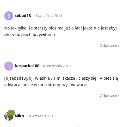
sebad13
S
18 września 2013
No tak tylko, że starszy pies ma już 6 lat i jakoś nie jest zbyt
skory do psich przywitań :)
Odpowiedz
karpatka100
K
18 września 2013
[b]sebad13[/b], Właśnie . Timi skacze , cieszy się . A pies się
odwraca i idzie w inną stronę :wysmiewacz:
Odpowiedz
Niko
18 września 2013