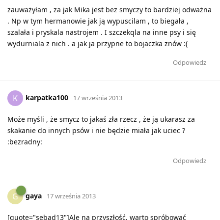
zauważyłam , za jak Mika jest bez smyczy to bardziej odważna
. Np w tym hermanowie jak ją wypuscilam , to biegała ,
szalała i pryskala nastrojem . I szczekqla na inne psy i się
wydurniala z nich . a jak ja przypne to bojaczka znów :(
Odpowiedz
karpatka100
K
17 września 2013
Może myśli , że smycz to jakaś zła rzecz , że ją ukarasz za
skakanie do innych psów i nie będzie miała jak uciec ?
:bezradny:
Odpowiedz
gaya
G
17 września 2013
[quote="sebad13"]Ale na przyszłość, warto spróbować