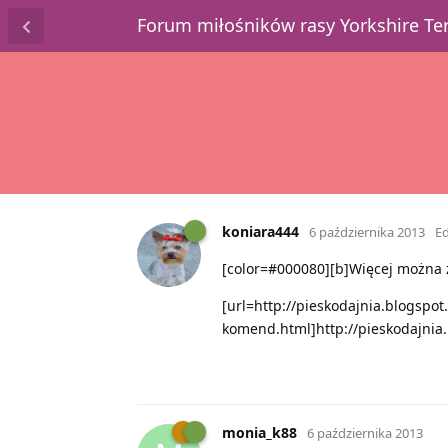
Forum miłośników rasy Yorkshire T
koniara444
6 października 2013
E
[color=#000080][b]Więcej można zn
[url=http://pieskodajnia.blogsp
komend.html]http://pieskodajnia
monia_k88
6 października 2013