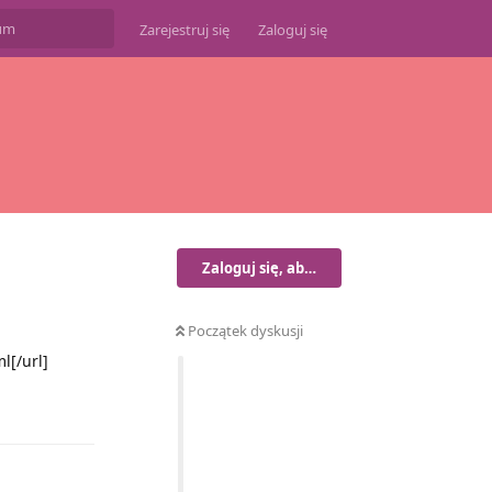
Zarejestruj się
Zaloguj się
Zaloguj się, aby odpisać
Początek dyskusji
l[/url]
Odpowiedz