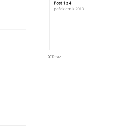
Post
1
z
4
październik 2013
Odpowiedz
Teraz
Odpowiedz
Odpowiedz