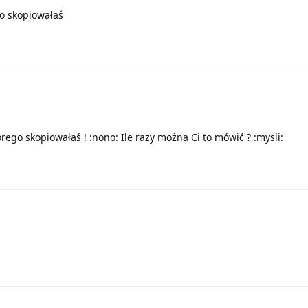
go skopiowałaś
rego skopiowałaś ! :nono: Ile razy można Ci to mówić ? :mysli: