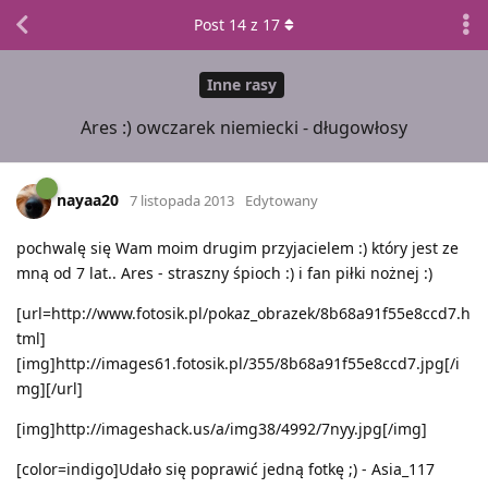
Post
14
z
17
Inne rasy
Ares :) owczarek niemiecki - długowłosy
nayaa20
7 listopada 2013
Edytowany
pochwalę się Wam moim drugim przyjacielem :) który jest ze
mną od 7 lat.. Ares - straszny śpioch :) i fan piłki nożnej :)
[url=http://www.fotosik.pl/pokaz_obrazek/8b68a91f55e8ccd7.h
tml]
[img]http://images61.fotosik.pl/355/8b68a91f55e8ccd7.jpg[/i
mg][/url]
[img]http://imageshack.us/a/img38/4992/7nyy.jpg[/img]
[color=indigo]Udało się poprawić jedną fotkę ;) - Asia_117