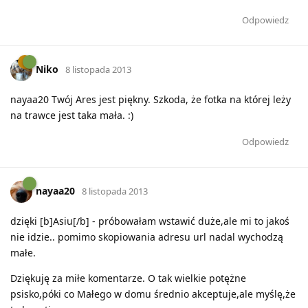
Odpowiedz
Niko
8 listopada 2013
nayaa20 Twój Ares jest piękny. Szkoda, że fotka na której leży
na trawce jest taka mała. :)
Odpowiedz
nayaa20
8 listopada 2013
dzięki [b]Asiu[/b] - próbowałam wstawić duże,ale mi to jakoś
nie idzie.. pomimo skopiowania adresu url nadal wychodzą
małe.
Dziękuję za miłe komentarze. O tak wielkie potężne
psisko,póki co Małego w domu średnio akceptuje,ale myślę,że