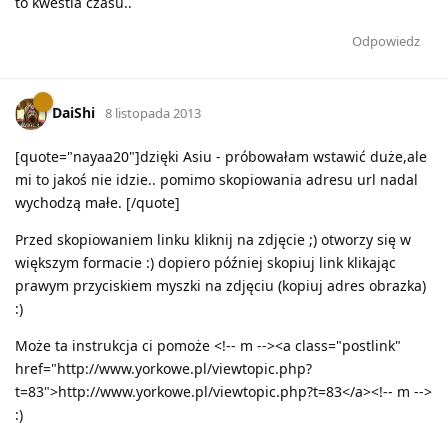
to kwestia czasu..
Odpowiedz
DaiShi
8 listopada 2013
[quote="nayaa20"]dzięki Asiu - próbowałam wstawić duże,ale
mi to jakoś nie idzie.. pomimo skopiowania adresu url nadal
wychodzą małe. [/quote]
Przed skopiowaniem linku kliknij na zdjęcie ;) otworzy się w
większym formacie :) dopiero później skopiuj link klikając
prawym przyciskiem myszki na zdjęciu (kopiuj adres obrazka)
:)
Może ta instrukcja ci pomoże <!-- m --><a class="postlink"
href="http://www.yorkowe.pl/viewtopic.php?
t=83">http://www.yorkowe.pl/viewtopic.php?t=83</a><!-- m -->
:)