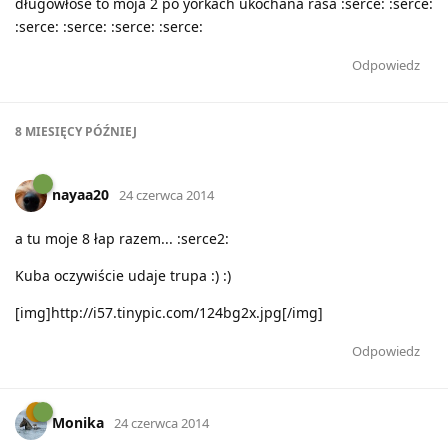
długowłose to moja 2 po yorkach ukochana rasa :serce: :serce:
:serce: :serce: :serce: :serce:
Odpowiedz
8 MIESIĘCY
PÓŹNIEJ
nayaa20
24 czerwca 2014
a tu moje 8 łap razem... :serce2:
Kuba oczywiście udaje trupa :) :)
[img]http://i57.tinypic.com/124bg2x.jpg[/img]
Odpowiedz
Monika
24 czerwca 2014