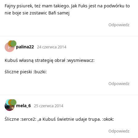
Fajny psiurek, też mam takiego. Jak Fuks jest na podwórku to
nie boje sie zostawic Bafi samej
Odpowiedz
palina22
P
24 czerwca 2014
Kubuś własną strategię obrał :wysmiewacz:
śliczne pieski :buzki:
Odpowiedz
mela_6
25 czerwca 2014
Śliczne :serce2: ,a Kubuś świetnie udaje trupa. :okok:
Odpowiedz