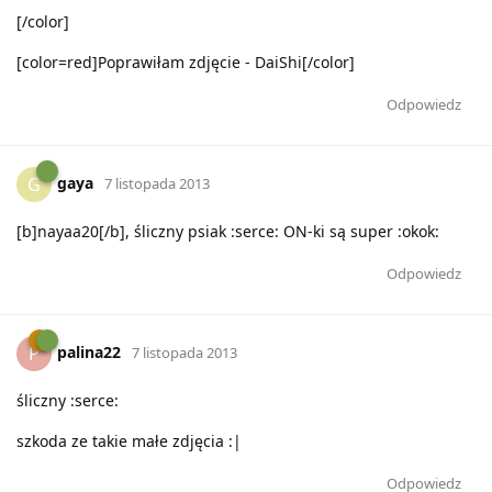
[/color]
[color=red]Poprawiłam zdjęcie - DaiShi[/color]
Odpowiedz
gaya
G
7 listopada 2013
[b]nayaa20[/b], śliczny psiak :serce: ON-ki są super :okok:
Odpowiedz
palina22
P
7 listopada 2013
śliczny :serce:
szkoda ze takie małe zdjęcia :|
Odpowiedz