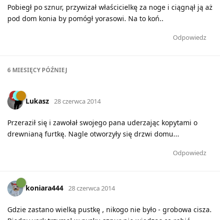
Pobiegł po sznur, przywizał właścicielkę za noge i ciągnął ją aż
pod dom konia by pomógł yorasowi. Na to koń..
Odpowiedz
6 MIESIĘCY
PÓŹNIEJ
Lukasz
28 czerwca 2014
Przeraził się i zawołał swojego pana uderzając kopytami o
drewnianą furtkę. Nagle otworzyły się drzwi domu...
Odpowiedz
koniara444
28 czerwca 2014
Gdzie zastano wielką pustkę , nikogo nie było - grobowa cisza.