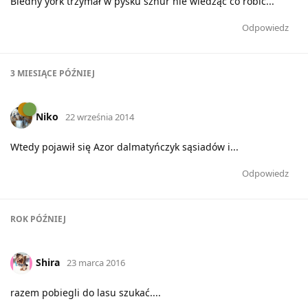
Biedny york trzymał w pysku sznur nie wiedząc co robić...
Odpowiedz
3 MIESIĄCE
PÓŹNIEJ
Niko
22 września 2014
Wtedy pojawił się Azor dalmatyńczyk sąsiadów i...
Odpowiedz
ROK
PÓŹNIEJ
Shira
23 marca 2016
razem pobiegli do lasu szukać....