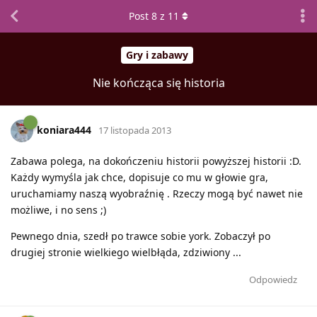
Post
8
z
11
Gry i zabawy
Nie kończąca się historia
koniara444
17 listopada 2013
Zabawa polega, na dokończeniu historii powyższej historii :D.
Każdy wymyśla jak chce, dopisuje co mu w głowie gra,
uruchamiamy naszą wyobraźnię . Rzeczy mogą być nawet nie
możliwe, i no sens ;)
Pewnego dnia, szedł po trawce sobie york. Zobaczył po
drugiej stronie wielkiego wielbłąda, zdziwiony ...
Odpowiedz