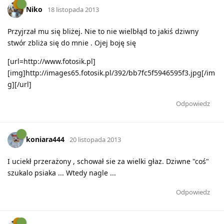
Niko
18 listopada 2013
Przyjrzał mu się bliżej. Nie to nie wielbłąd to jakiś dziwny
stwór zbliża się do mnie . Ojej boję się
[url=http://www.fotosik.pl]
[img]http://images65.fotosik.pl/392/bb7fc5f5946595f3.jpg[/im
g][/url]
Odpowiedz
koniara444
20 listopada 2013
I uciekł przerażony , schował sie za wielki głaz. Dziwne "coś"
szukalo psiaka ... Wtedy nagle ...
Odpowiedz