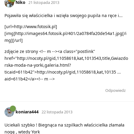
Niko
21 listopada 2013
Pojawiła się właścicielka i wzięła swojego pupila na ręce i...
[url=http://www.fotosik.pl]
[img]http://images64.fotosik.pl/401/2a0784fa20de54a1.jpg[/i
mg][/url]
zdjęcie ze strony <!-- m --><a class="postlink"
href="http://nocoty.pl/gid,11058618,kat,1013543,title,Gwiazdo
rska-moda-na-yorki,galeria.html?
ticaid=611b42">http://nocoty.pl/gid,11058618,kat,10135 ...
aid=611b42</a><!-- m -->
Odpowiedz
koniara444
22 listopada 2013
Uciekali szybko ! Biegnąca na szpilkach właścicielka złamała
nogę , wtedy York