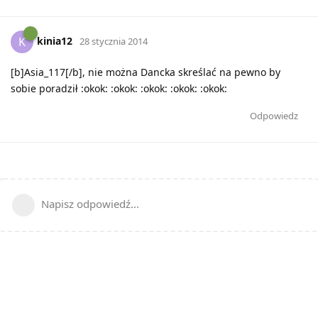
kinia12
K
28 stycznia 2014
[b]Asia_117[/b], nie można Dancka skreślać na pewno by
sobie poradził :okok: :okok: :okok: :okok: :okok:
Odpowiedz
Napisz odpowiedź...