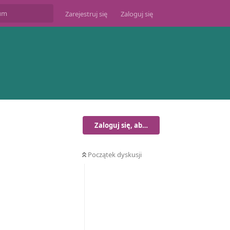
Zarejestruj się
Zaloguj się
Zaloguj się, aby odpisać
Początek dyskusji