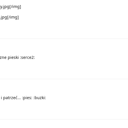
ky.jpg[/img]
.jpg[/img]
zne pieski :serce2:
 patrzeć... :pies: :buzki: