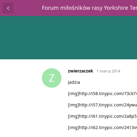
Forum miłośników rasy Yorkshire T
zwierzaczek
1 marca 2014
Z
Jadzia
[img]http://i58.tinypic.com/73ck7
[img]http://i57.tinypic.com/24yw
[img]http://i61.tinypic.com/2a8p5
[img]http://i62.tinypic.com/2413v