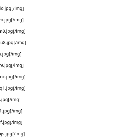
io.jpg[/img]
wo.jpg[/img]
zm8.jpg[/img]
du8.jpg[/img]
a.jpg[/img]
y9.jpg[/img]
snc.jpg[/img]
oq1.jpg[/img]
6.jpg[/img]
1.jpg[/img]
f.jpg[/img]
js.jpg[/img]