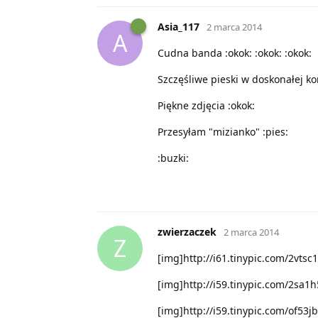
Asia_117
2 marca 2014
A
Cudna banda :okok: :okok: :okok:
Szczęśliwe pieski w doskonałej kon
Piękne zdjęcia :okok:
Przesyłam "mizianko" :pies:
:buzki:
zwierzaczek
2 marca 2014
Z
[img]http://i61.tinypic.com/2vtsc
[img]http://i59.tinypic.com/2sa1h
[img]http://i59.tinypic.com/of53j