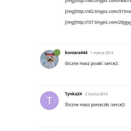
[img]http://i60.tinypic.com/rkd07
[img]http://i62.tinypic.com/315nx
[img]http://i57.tinypic.com/20jgy
koniara444
1 marca 2014
śliczne masz psiaki :serce2:
Tynka24
2 marca 2014
T
Śliczne masz pieseczki :serce2: