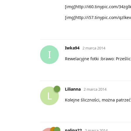
[img]http://i60.tinypic.com/34zgl
[img]http://i57.tinypic.com/qzlkev
Iwka94
2 marca 2014
I
Rewelacyjne fotki :brawo: Prześlic
Lilianna
2 marca 2014
L
Kolejne śliczności, można patrzeć i
palina22
2 marca 2014