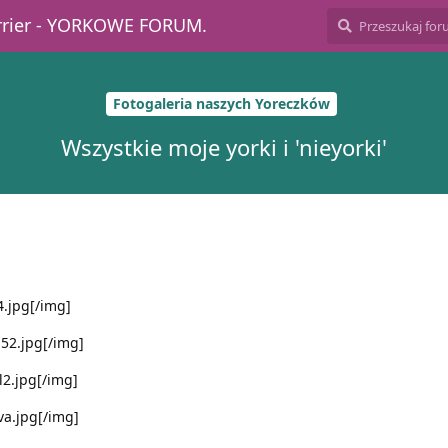
errier - YORKOWE FORUM.
Fotogaleria naszych Yoreczków
Wszystkie moje yorki i 'nieyorki'
4.jpg[/img]
u52.jpg[/img]
l2.jpg[/img]
va.jpg[/img]