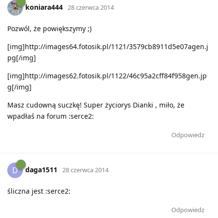
koniara444
28 czerwca 2014
Pozwól, że powiększymy ;)
[img]http://images64.fotosik.pl/1121/3579cb8911d5e07agen.j
pg[/img]
[img]http://images62.fotosik.pl/1122/46c95a2cff84f958gen.jp
g[/img]
Masz cudowną suczkę! Super życiorys Dianki , miło, że
wpadłaś na forum :serce2:
Odpowiedz
daga1511
D
28 czerwca 2014
śliczna jest :serce2:
Odpowiedz