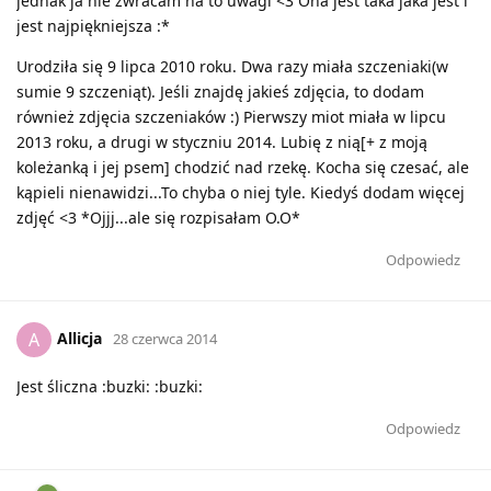
jednak ja nie zwracam na to uwagi <3 Ona jest taka jaka jest i
jest najpiękniejsza :*
Urodziła się 9 lipca 2010 roku. Dwa razy miała szczeniaki(w
sumie 9 szczeniąt). Jeśli znajdę jakieś zdjęcia, to dodam
również zdjęcia szczeniaków :) Pierwszy miot miała w lipcu
2013 roku, a drugi w styczniu 2014. Lubię z nią[+ z moją
koleżanką i jej psem] chodzić nad rzekę. Kocha się czesać, ale
kąpieli nienawidzi...To chyba o niej tyle. Kiedyś dodam więcej
zdjęć <3 *Ojjj...ale się rozpisałam O.O*
Odpowiedz
Allicja
A
28 czerwca 2014
Jest śliczna :buzki: :buzki:
Odpowiedz