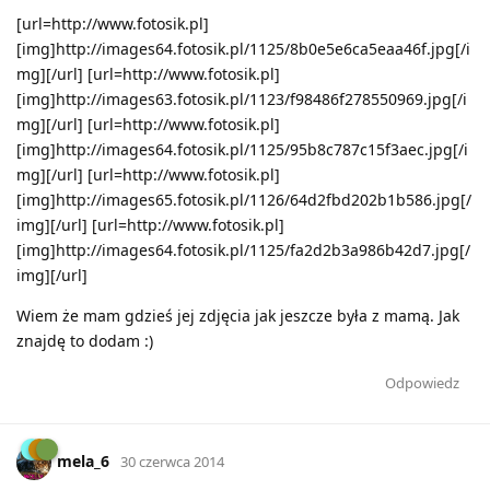
[url=http://www.fotosik.pl]
[img]http://images64.fotosik.pl/1125/8b0e5e6ca5eaa46f.jpg[/i
mg][/url] [url=http://www.fotosik.pl]
[img]http://images63.fotosik.pl/1123/f98486f278550969.jpg[/i
mg][/url] [url=http://www.fotosik.pl]
[img]http://images64.fotosik.pl/1125/95b8c787c15f3aec.jpg[/i
mg][/url] [url=http://www.fotosik.pl]
[img]http://images65.fotosik.pl/1126/64d2fbd202b1b586.jpg[/
img][/url] [url=http://www.fotosik.pl]
[img]http://images64.fotosik.pl/1125/fa2d2b3a986b42d7.jpg[/
img][/url]
Wiem że mam gdzieś jej zdjęcia jak jeszcze była z mamą. Jak
znajdę to dodam :)
Odpowiedz
mela_6
30 czerwca 2014