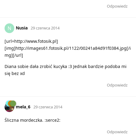
Odpowiedz
Nusia
N
29 czerwca 2014
[url=http://www.fotosik.pl]
[img]http://images61.fotosik.pl/1122/00241a84d91f0384.jpg[/i
mg][/url]
Diana sobie dała zrobić kucyka :3 Jednak bardzie podoba mi
się bez xd
Odpowiedz
mela_6
29 czerwca 2014
Śliczna mordeczka. :serce2:
Odpowiedz