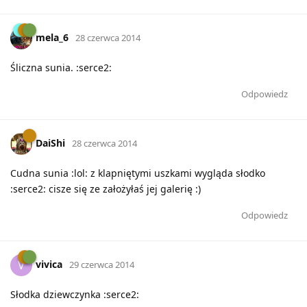
mela_6
28 czerwca 2014
Śliczna sunia. :serce2:
Odpowiedz
DaiShi
28 czerwca 2014
Cudna sunia :lol: z klapniętymi uszkami wygląda słodko
:serce2: cisze się ze założyłaś jej galerię :)
Odpowiedz
vivica
V
29 czerwca 2014
Słodka dziewczynka :serce2: