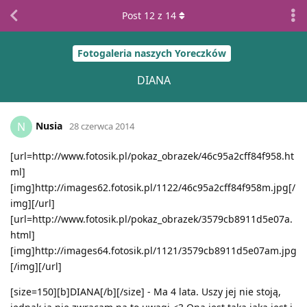
Post
12
z
14
Fotogaleria naszych Yoreczków
DIANA
Nusia
N
28 czerwca 2014
[url=http://www.fotosik.pl/pokaz_obrazek/46c95a2cff84f958.ht
ml]
[img]http://images62.fotosik.pl/1122/46c95a2cff84f958m.jpg[/
img][/url]
[url=http://www.fotosik.pl/pokaz_obrazek/3579cb8911d5e07a.
html]
[img]http://images64.fotosik.pl/1121/3579cb8911d5e07am.jpg
[/img][/url]
[size=150][b]DIANA[/b][/size] - Ma 4 lata. Uszy jej nie stoją,