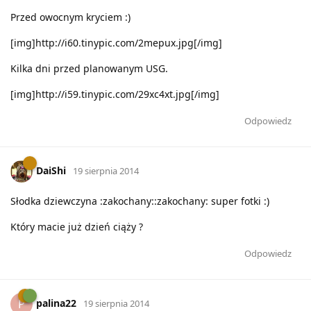
Przed owocnym kryciem :)
[img]http://i60.tinypic.com/2mepux.jpg[/img]
Kilka dni przed planowanym USG.
[img]http://i59.tinypic.com/29xc4xt.jpg[/img]
Odpowiedz
DaiShi
19 sierpnia 2014
Słodka dziewczyna :zakochany::zakochany: super fotki :)
Który macie już dzień ciąży ?
Odpowiedz
palina22
P
19 sierpnia 2014