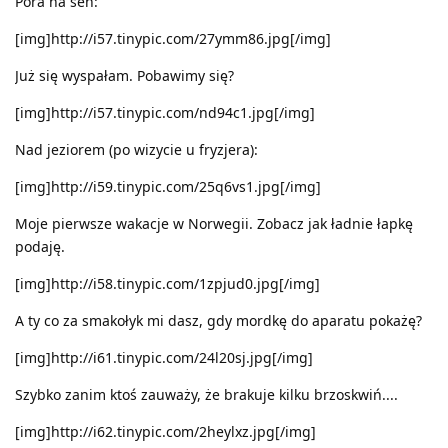
Pora na sen:
[img]http://i57.tinypic.com/27ymm86.jpg[/img]
Już się wyspałam. Pobawimy się?
[img]http://i57.tinypic.com/nd94c1.jpg[/img]
Nad jeziorem (po wizycie u fryzjera):
[img]http://i59.tinypic.com/25q6vs1.jpg[/img]
Moje pierwsze wakacje w Norwegii. Zobacz jak ładnie łapkę
podaję.
[img]http://i58.tinypic.com/1zpjud0.jpg[/img]
A ty co za smakołyk mi dasz, gdy mordkę do aparatu pokażę?
[img]http://i61.tinypic.com/24l20sj.jpg[/img]
Szybko zanim ktoś zauważy, że brakuje kilku brzoskwiń....
[img]http://i62.tinypic.com/2heylxz.jpg[/img]