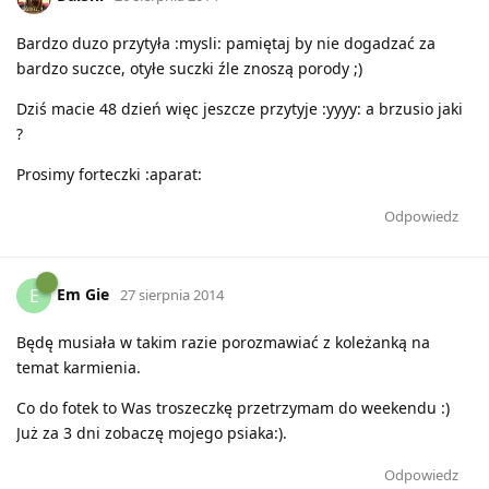
Bardzo duzo przytyła :mysli: pamiętaj by nie dogadzać za
bardzo suczce, otyłe suczki źle znoszą porody ;)
Dziś macie 48 dzień więc jeszcze przytyje :yyyy: a brzusio jaki
?
Prosimy forteczki :aparat:
Odpowiedz
Em Gie
E
27 sierpnia 2014
Będę musiała w takim razie porozmawiać z koleżanką na
temat karmienia.
Co do fotek to Was troszeczkę przetrzymam do weekendu :)
Już za 3 dni zobaczę mojego psiaka:).
Odpowiedz