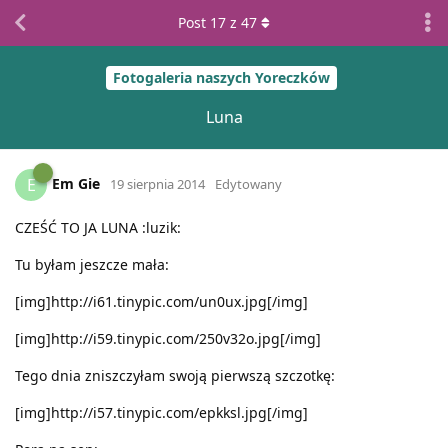
Post
17
z
47
Fotogaleria naszych Yoreczków
Luna
Em Gie
E
19 sierpnia 2014
Edytowany
CZEŚĆ TO JA LUNA :luzik:
Tu byłam jeszcze mała:
[img]http://i61.tinypic.com/un0ux.jpg[/img]
[img]http://i59.tinypic.com/250v32o.jpg[/img]
Tego dnia zniszczyłam swoją pierwszą szczotkę:
[img]http://i57.tinypic.com/epkksl.jpg[/img]