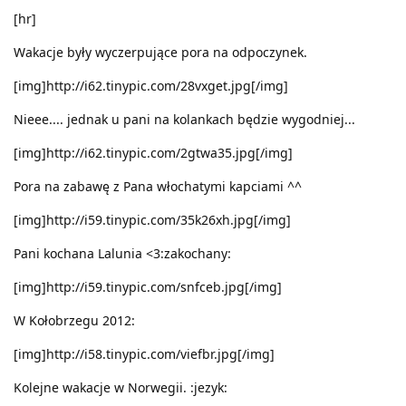
[hr]
Wakacje były wyczerpujące pora na odpoczynek.
[img]http://i62.tinypic.com/28vxget.jpg[/img]
Nieee.... jednak u pani na kolankach będzie wygodniej...
[img]http://i62.tinypic.com/2gtwa35.jpg[/img]
Pora na zabawę z Pana włochatymi kapciami ^^
[img]http://i59.tinypic.com/35k26xh.jpg[/img]
Pani kochana Lalunia <3:zakochany:
[img]http://i59.tinypic.com/snfceb.jpg[/img]
W Kołobrzegu 2012:
[img]http://i58.tinypic.com/viefbr.jpg[/img]
Kolejne wakacje w Norwegii. :jezyk: