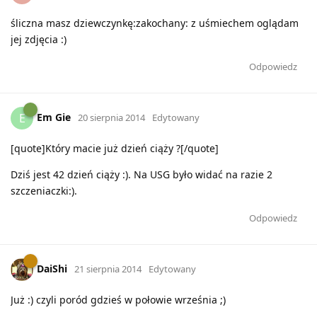
śliczna masz dziewczynkę:zakochany: z uśmiechem oglądam
jej zdjęcia :)
Odpowiedz
Em Gie
E
20 sierpnia 2014
Edytowany
[quote]Który macie już dzień ciąży ?[/quote]
Dziś jest 42 dzień ciąży :). Na USG było widać na razie 2
szczeniaczki:).
Odpowiedz
DaiShi
21 sierpnia 2014
Edytowany
Już :) czyli poród gdzieś w połowie września ;)