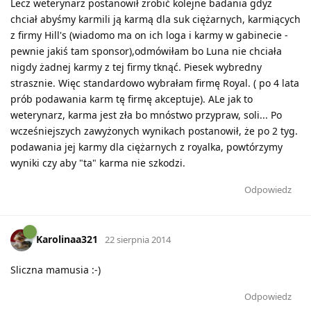
Lecz weterynarz postanowił zrobić kolejne badania gdyż
chciał abyśmy karmili ją karmą dla suk ciężarnych, karmiących
z firmy Hill's (wiadomo ma on ich loga i karmy w gabinecie -
pewnie jakiś tam sponsor),odmówiłam bo Luna nie chciała
nigdy żadnej karmy z tej firmy tknąć. Piesek wybredny
strasznie. Więc standardowo wybrałam firmę Royal. ( po 4 lata
prób podawania karm tę firmę akceptuje). ALe jak to
weterynarz, karma jest zła bo mnóstwo przypraw, soli... Po
wcześniejszych zawyżonych wynikach postanowił, że po 2 tyg.
podawania jej karmy dla ciężarnych z royalka, powtórzymy
wyniki czy aby "ta" karma nie szkodzi.
Odpowiedz
Karolinaa321
22 sierpnia 2014
Sliczna mamusia :-)
Odpowiedz