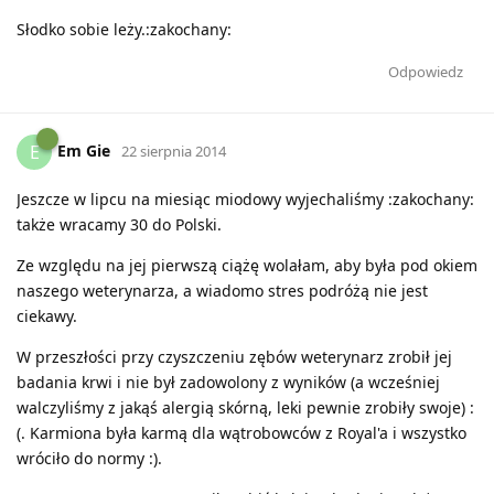
Słodko sobie leży.:zakochany:
Odpowiedz
Em Gie
E
22 sierpnia 2014
Jeszcze w lipcu na miesiąc miodowy wyjechaliśmy :zakochany:
także wracamy 30 do Polski.
Ze względu na jej pierwszą ciążę wolałam, aby była pod okiem
naszego weterynarza, a wiadomo stres podróżą nie jest
ciekawy.
W przeszłości przy czyszczeniu zębów weterynarz zrobił jej
badania krwi i nie był zadowolony z wyników (a wcześniej
walczyliśmy z jakąś alergią skórną, leki pewnie zrobiły swoje) :
(. Karmiona była karmą dla wątrobowców z Royal'a i wszystko
wróciło do normy :).