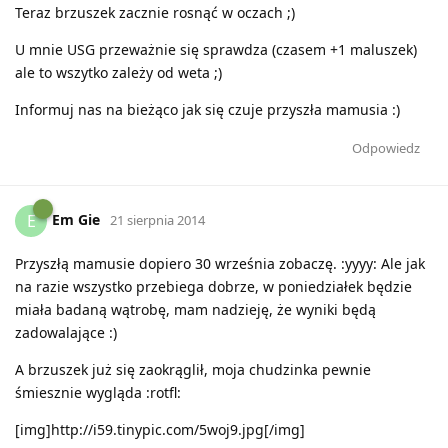
Teraz brzuszek zacznie rosnąć w oczach ;)
U mnie USG przeważnie się sprawdza (czasem +1 maluszek)
ale to wszytko zależy od weta ;)
Informuj nas na bieżąco jak się czuje przyszła mamusia :)
Odpowiedz
Em Gie
E
21 sierpnia 2014
Przyszłą mamusie dopiero 30 września zobaczę. :yyyy: Ale jak
na razie wszystko przebiega dobrze, w poniedziałek będzie
miała badaną wątrobę, mam nadzieję, że wyniki będą
zadowalające :)
A brzuszek już się zaokrąglił, moja chudzinka pewnie
śmiesznie wygląda :rotfl:
[img]http://i59.tinypic.com/5woj9.jpg[/img]