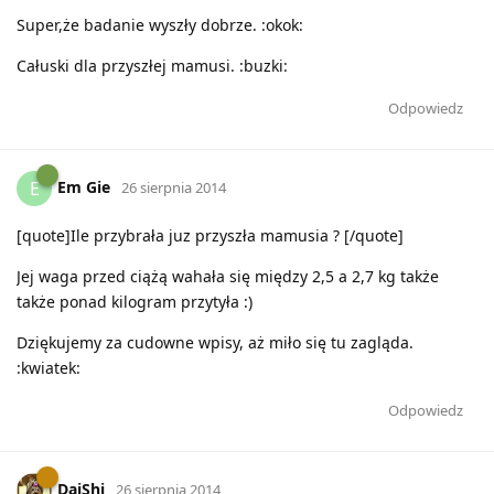
Super,że badanie wyszły dobrze. :okok:
Całuski dla przyszłej mamusi. :buzki:
Odpowiedz
Em Gie
E
26 sierpnia 2014
[quote]Ile przybrała juz przyszła mamusia ? [/quote]
Jej waga przed ciążą wahała się między 2,5 a 2,7 kg także
także ponad kilogram przytyła :)
Dziękujemy za cudowne wpisy, aż miło się tu zagląda.
:kwiatek:
Odpowiedz
DaiShi
26 sierpnia 2014