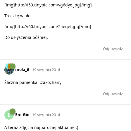
[img]http://i59.tinypic.com/vg6dye.jpg[/img]
Troszkę wiało....
[img]http://i60.tinypic.com/2iieqef.jpg[/img]
Do usłyszenia później.
Odpowiedz
mela_6
19 sierpnia 2014
Śliczna panienka. :zakochany:
Odpowiedz
Em Gie
E
19 sierpnia 2014
A teraz zdjęcia najbardziej aktualne :)