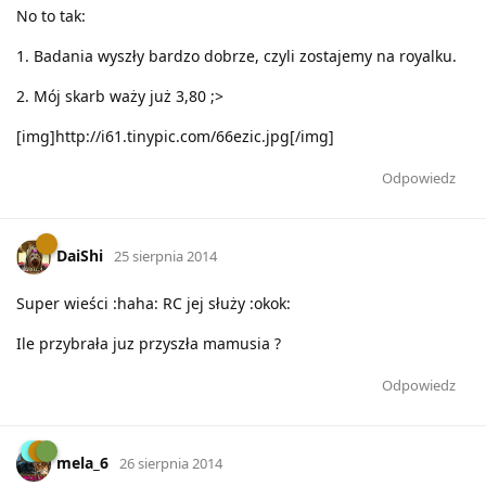
No to tak:
1. Badania wyszły bardzo dobrze, czyli zostajemy na royalku.
2. Mój skarb waży już 3,80 ;>
[img]http://i61.tinypic.com/66ezic.jpg[/img]
Odpowiedz
DaiShi
25 sierpnia 2014
Super wieści :haha: RC jej służy :okok:
Ile przybrała juz przyszła mamusia ?
Odpowiedz
mela_6
26 sierpnia 2014