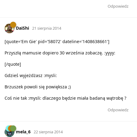
Odpowiedz
DaiShi
21 sierpnia 2014
[quote='Em Gie' pid='58072' dateline='1408638661']
Przyszłą mamusie dopiero 30 września zobaczę. :yyyy:
[/quote]
Gdzieś wyjeżdżasz :mysli:
Brzuszek powoli się powiększa ;)
Coś nie tak :mysli: dlaczego będzie miała badaną wątrobę ?
Odpowiedz
mela_6
22 sierpnia 2014