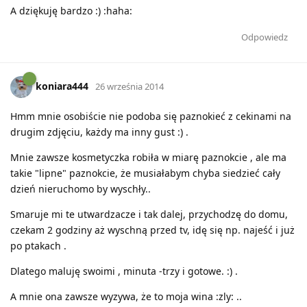
A dziękuję bardzo :) :haha:
Odpowiedz
koniara444
26 września 2014
Hmm mnie osobiście nie podoba się paznokieć z cekinami na
drugim zdjęciu, każdy ma inny gust :) .
Mnie zawsze kosmetyczka robiła w miarę paznokcie , ale ma
takie "lipne" paznokcie, że musiałabym chyba siedzieć cały
dzień nieruchomo by wyschły..
Smaruje mi te utwardzacze i tak dalej, przychodzę do domu,
czekam 2 godziny aż wyschną przed tv, idę się np. najeść i już
po ptakach .
Dlatego maluję swoimi , minuta -trzy i gotowe. :) .
A mnie ona zawsze wyzywa, że to moja wina :zly: ..