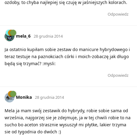
ozdoby, to chyba najlepiej się czuję w jaśniejszych kolorach.
Odpowiedz
mela_6
28 grudnia 2014
Ja ostatnio kupiłam sobie zestaw do manicure hybrydowego i
teraz testuje na paznokciach córki i moich-zobaczę jak długo
będą się trzymać? :mysli:
Odpowiedz
Monika
28 grudnia 2014
Mela ja mam swój zestawik do hybrydy, robie sobie sama od
września, najgorzej sie je zdejmuje, ja w tej chwili robie to na
sucho bo aceton strasznie wysuszył mi płytke, lakier trzyma
sie od tygodnia do dwóch :)