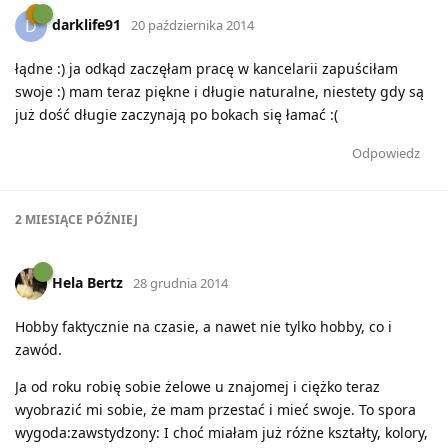
darklife91
D
20 października 2014
łądne :) ja odkąd zaczęłam pracę w kancelarii zapuściłam
swoje :) mam teraz piękne i długie naturalne, niestety gdy są
już dość długie zaczynają po bokach się łamać :(
Odpowiedz
2 MIESIĄCE
PÓŹNIEJ
Hela Bertz
28 grudnia 2014
Hobby faktycznie na czasie, a nawet nie tylko hobby, co i
zawód.
Ja od roku robię sobie żelowe u znajomej i ciężko teraz
wyobrazić mi sobie, że mam przestać i mieć swoje. To spora
wygoda:zawstydzony: I choć miałam już różne kształty, kolory,