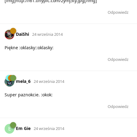
[img]http://i61.tinypic.com/2ymj3ty.jpg[/img]
Odpowiedz
DaiShi
24 września 2014
Piękne :oklasky::oklasky:
Odpowiedz
mela_6
24 września 2014
Super paznokcie. :okok:
Odpowiedz
Em Gie
E
24 września 2014