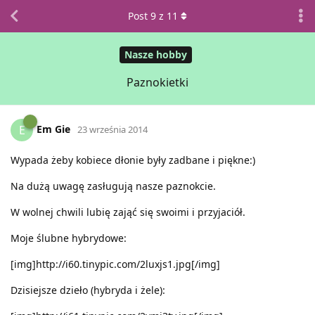
Post
9
z
11
Nasze hobby
Paznokietki
Em Gie
E
23 września 2014
Wypada żeby kobiece dłonie były zadbane i piękne:)
Na dużą uwagę zasługują nasze paznokcie.
W wolnej chwili lubię zająć się swoimi i przyjaciół.
Moje ślubne hybrydowe:
[img]http://i60.tinypic.com/2luxjs1.jpg[/img]
Dzisiejsze dzieło (hybryda i żele):