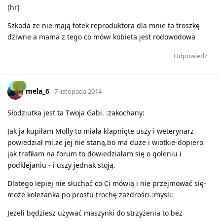
[hr]
Szkoda że nie mają fotek reproduktora dla mnie to troszkę
dziwne a mama z tego co mówi kobieta jest rodowodowa
Odpowiedz
mela_6
7 listopada 2014
Słodziutka jest ta Twoja Gabi. :zakochany:
Jak ja kupiłam Molly to miała klapnięte uszy i weterynarz
powiedział mi,że jej nie staną,bo ma duże i wiotkie-dopiero
jak trafiłam na forum to dowiedziałam się o goleniu i
podklejaniu - i uszy jednak stoją.
Dlatego lepiej nie słuchać co Ci mówią i nie przejmować się-
może koleżanka po prostu trochę zazdrości.:mysli:
Jeżeli będziesz używać maszynki do strzyżenia to bez