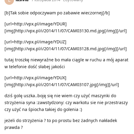
[b]Tak sobie odpoczywam po zabawie wieczornej[/b]
[url=http://vpx.pl/image/YDUR]
[img]http://vpx.pl/i/2014/11/07/CAM03130.md.jpg[/img][/url]
[url=http://vpx.pl/image/YDUZ]
[img]http://vpx.pl/i/2014/11/07/CAM03128.md.jpg[/img][/url]
tutaj troszkę niewyraźne bo mała ciągle w ruchu a mój aparat
w telefonie dość słabej jakości
[url=http://vpx.pl/image/YDUX]
[img]http://vpx.pl/i/2014/11/07/CAM03107.jpg[/img][/url]
dziś golę uszka..boję się nie wiem czy użyć maszynki do
strzyżenia syna :zawstydzony: czy warkotu sie nie przestraszy
czy użyć na śpiocha takiej do golenia :)
jeżeli do strzyżenia ? to po prostu bez żadnych nakładek
prawda ?