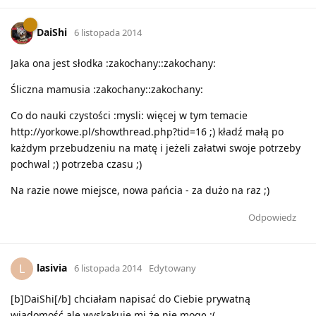
DaiShi
6 listopada 2014
Jaka ona jest słodka :zakochany::zakochany:
Śliczna mamusia :zakochany::zakochany:
Co do nauki czystości :mysli: więcej w tym temacie
http://yorkowe.pl/showthread.php?tid=16 ;) kładź małą po
każdym przebudzeniu na matę i jeżeli załatwi swoje potrzeby
pochwal ;) potrzeba czasu ;)
Na razie nowe miejsce, nowa pańcia - za dużo na raz ;)
Odpowiedz
lasivia
L
6 listopada 2014
Edytowany
[b]DaiShi[/b] chciałam napisać do Ciebie prywatną
wiadomość ale wyskakuje mi że nie mogę :(