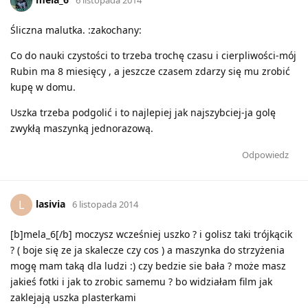
Śliczna malutka. :zakochany:
Co do nauki czystości to trzeba trochę czasu i cierpliwości-mój
Rubin ma 8 miesięcy , a jeszcze czasem zdarzy się mu zrobić
kupę w domu.
Uszka trzeba podgolić i to najlepiej jak najszybciej-ja golę
zwykłą maszynką jednorazową.
Odpowiedz
lasivia
L
6 listopada 2014
[b]mela_6[/b] moczysz wcześniej uszko ? i golisz taki trójkącik
? ( boje się ze ja skalecze czy cos ) a maszynka do strzyżenia
mogę mam taką dla ludzi :) czy bedzie sie bała ? może masz
jakieś fotki i jak to zrobic samemu ? bo widziałam film jak
zaklejają uszka plasterkami