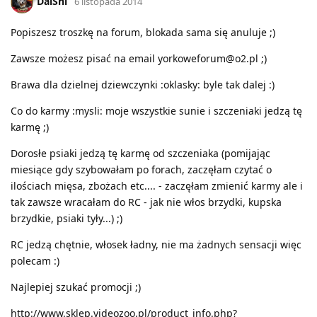
DaiShi
6 listopada 2014
Popiszesz troszkę na forum, blokada sama się anuluje ;)
Zawsze możesz pisać na email yorkoweforum@o2.pl ;)
Brawa dla dzielnej dziewczynki :oklasky: byle tak dalej :)
Co do karmy :mysli: moje wszystkie sunie i szczeniaki jedzą tę
karmę ;)
Dorosłe psiaki jedzą tę karmę od szczeniaka (pomijając
miesiące gdy szybowałam po forach, zaczęłam czytać o
ilościach mięsa, zbożach etc.... - zaczęłam zmienić karmy ale i
tak zawsze wracałam do RC - jak nie włos brzydki, kupska
brzydkie, psiaki tyły...) ;)
RC jedzą chętnie, włosek ładny, nie ma żadnych sensacji więc
polecam :)
Najlepiej szukać promocji ;)
http://www.sklep.videozoo.pl/product_info.php?