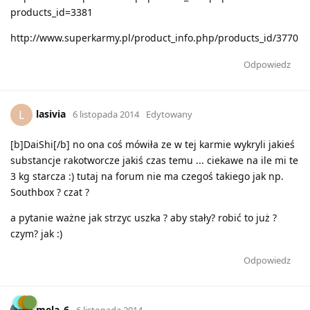
products_id=3381
http://www.superkarmy.pl/product_info.php/products_id/3770
Odpowiedz
lasivia
L
6 listopada 2014
Edytowany
[b]DaiShi[/b] no ona coś mówiła ze w tej karmie wykryli jakieś
substancje rakotworcze jakiś czas temu ... ciekawe na ile mi te
3 kg starcza :) tutaj na forum nie ma czegoś takiego jak np.
Southbox ? czat ?
a pytanie ważne jak strzyc uszka ? aby stały? robić to już ?
czym? jak :)
Odpowiedz
mela_6
6 listopada 2014