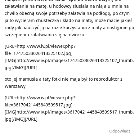
załatwiania na matę, u hodowcy siusiala na nią a u mnie na
chwilę obecną swoje potrzeby załatwia na podłogę, po czym
ja to wycieram chusteczką i kładę na matę, może macie jakieś
rady jak nauczyć ją na razie korzystania z maty a następnie po
szczepieniu załatwiania się na dworku
[URL=http://www.iv.pl/viewer.php?
file=17475033026413325102.jpg]
[IMG]http://www.iv.pl/images/17475033026413325102_thumb.
jpg[/IMG][/URL]
oto jej mamusia a taty fotki nie maja był to reproduktor z
Warszawy
[URL=http://www.iv.pl/viewer.php?
file=36170421445849599517.jpg]
[IMG]http://www.iv.pl/images/36170421445849599517_thumb.
jpg[/IMG][/URL]
Odpowiedz