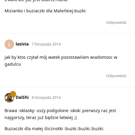
Mizianko i buziaczki dla Maleńkiej:buzki:
Odpowiedz
lasivia
L
7 listopada 2014
jak by ktos czytał mój watek pozostawilam wiadomosc w
gadulcu
Odpowiedz
DaiShi
8 listopada 2014
Brawa :oklasky: uszy podgolone :okok: pierwszy raz jest
najgorszy, teraz już będzie łatwiej ;)
Buziaczki dla małej ślicznotki :buzki::buzki::buzki: