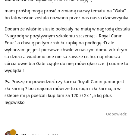
mam prośbę mogę prosić o zmianę nazwy tematu na "Gabi"
bo tak właśnie została nazwana przez nas nasza dziewczynka.
Dodam że właśnie siusie poleciały na matę w nagrodę dostała
"Nagrodę w pozytywnym szkoleniu szczeniąt - Royal Canin
Educ" a chwilę po tym zrobiła kupkę na podłogę :D ale
wybaczam jej jest pierwsze chwile w naszym domu w którym
sa dzieci a wiadomo one nie sa zawsze cicho, najmłodsza
córcia uwielbia Gabi ciągle do niej mówi głaszcze :) cudnie to
wygląda !
Ps. Proszę mi powiedzieć czy karma Royall Canin junior jest
zła karmą ? bo znajoma mówi ze to droga i zła karma, a w
sklepie mi ja poelcali kupilam za 120 zł 2x 1,5 kg plus
legowisko
Odpowiedz