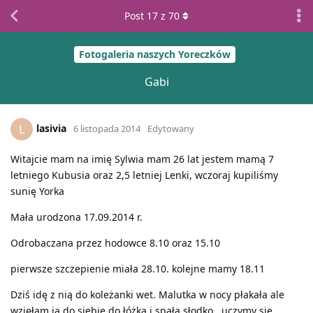
Post
17
z
70
Fotogaleria naszych Yoreczków
Gabi
lasivia
L
6 listopada 2014
Edytowany
Witajcie mam na imię Sylwia mam 26 lat jestem mamą 7
letniego Kubusia oraz 2,5 letniej Lenki, wczoraj kupiliśmy
sunię Yorka
Mała urodzona 17.09.2014 r.
Odrobaczana przez hodowce 8.10 oraz 15.10
pierwsze szczepienie miała 28.10. kolejne mamy 18.11
Dziś idę z nią do koleżanki wet. Malutka w nocy płakała ale
wzięłam ja do siebie do łóżka i spała słodko.. uczymy sie