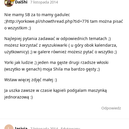
DaiShi
7 listopada 2014
Nie mamy SB za to mamy gadulec
;)http://yorkowe.pl/showthread.php?tid=776 tam można pisać
o wszystkim ;)
Najlepiej pytania zadawać w odpowiednich tematach ;)
możesz korzystać z wyszukiwarki ( u góry obok kalendarza,
użytkownicy) ;) w galere również możesz pytać o wszytko ;)
Yorki jak ludzie ;) jeden ma gęste drugi rzadsze włoski
(wszytko w genach) moja Shila ma bardzo gęsty ;)
Wstaw więcej zdjęć małej :)
Ja uszka zawsze w czasie kąpieli podgalam maszynką
jednorazową :)
Odpowiedz
lasivia
L
7 listopada 2014
Edytowany