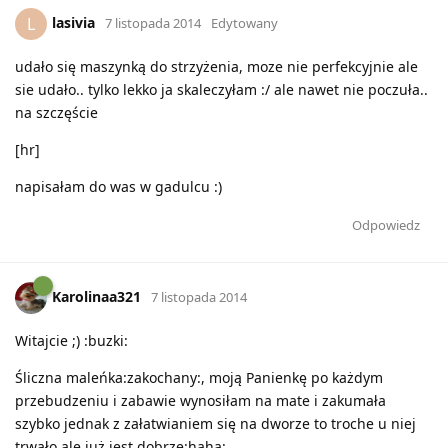
lasivia
L
7 listopada 2014
Edytowany
udało się maszynką do strzyżenia, moze nie perfekcyjnie ale
sie udało.. tylko lekko ja skaleczyłam :/ ale nawet nie poczuła..
na szczęście
[hr]
napisałam do was w gadulcu :)
Odpowiedz
Karolinaa321
7 listopada 2014
Witajcie ;) :buzki:
Śliczna maleńka:zakochany:, moją Panienkę po każdym
przebudzeniu i zabawie wynosiłam na mate i zakumała
szybko jednak z załatwianiem się na dworze to troche u niej
trwało ale już jest dobrze:haha: