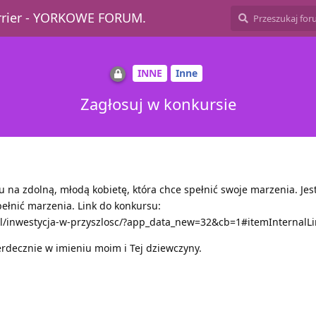
errier - YORKOWE FORUM.
INNE
Inne
Zagłosuj w konkursie
 na zdolną, młodą kobietę, która chce spełnić swoje marzenia. Jes
ełnić marzenia. Link do konkursu:
pl/inwestycja-w-przyszlosc/?app_data_new=32&cb=1#itemInternalLi
erdecznie w imieniu moim i Tej dziewczyny.