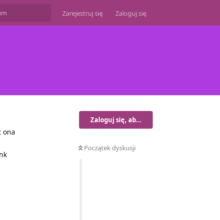
Zarejestruj się
Zaloguj się
Zaloguj się, aby odpisać
t ona
Początek dyskusji
nk
Odpowiedz