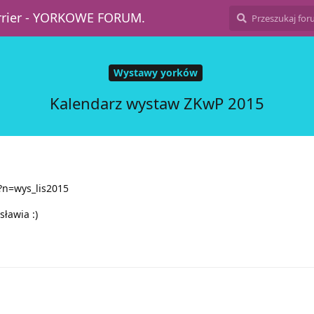
errier - YORKOWE FORUM.
Wystawy yorków
Kalendarz wystaw ZKwP 2015
?n=wys_lis2015
ławia :)