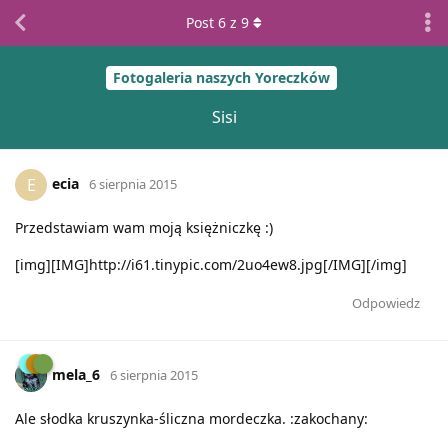
Post
6
z
9
Fotogaleria naszych Yoreczków
Sisi
ecia
E
6 sierpnia 2015
Przedstawiam wam moją księżniczkę :)
[img][IMG]http://i61.tinypic.com/2uo4ew8.jpg[/IMG][/img]
Odpowiedz
mela_6
6 sierpnia 2015
Ale słodka kruszynka-śliczna mordeczka. :zakochany: