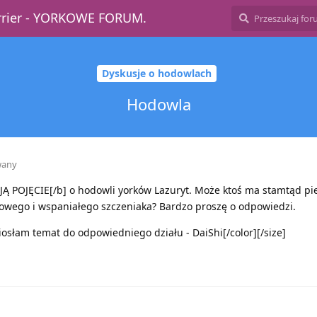
errier - YORKOWE FORUM.
Dyskusje o hodowlach
Hodowla
wany
AJĄ POJĘCIE[/b] o hodowli yorków Lazuryt. Może ktoś ma stamtąd pi
rowego i wspaniałego szczeniaka? Bardzo proszę o odpowiedzi.
osłam temat do odpowiedniego działu - DaiShi[/color][/size]