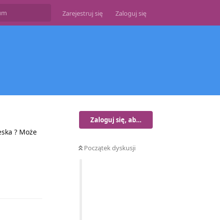
Zarejestruj się
Zaloguj się
Zaloguj się, aby odpisać
eska ? Może
Początek dyskusji
Odpowiedz