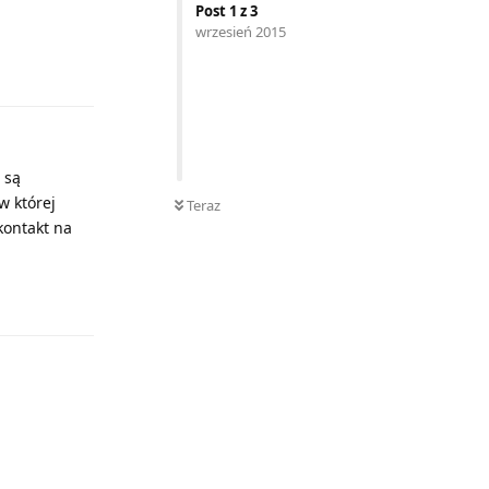
Post
1
z
3
wrzesień 2015
Odpowiedz
 są
w której
Teraz
kontakt na
Odpowiedz