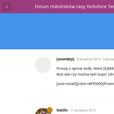
Forum miłośników rasy Yorkshire T
[usunięty]
9 września 2015
Edyto
Proszę o opinie osób, które [b]M
ktoś wie czy można tam kupić zd
[size=small][color=#FF0000]Przeni
DaiShi
11 września 2015