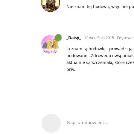
Nie znam tej hodowli, więc nie p
_Daisy_
12 września 2015
Edytowa
Ja znam tą hodowlę...prowadzi ją
hodowane...Zdrowego i wspaniałe
aktualnie są szczeniaki, które cz
priv.
Napisz odpowiedź...