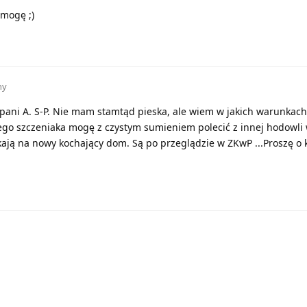
omogę ;)
ny
 pani A. S-P. Nie mam stamtąd pieska, ale wiem w jakich warunkach
go szczeniaka mogę z czystym sumieniem polecić z innej hodowli 
ekają na nowy kochający dom. Są po przeglądzie w ZKwP ...Proszę o 