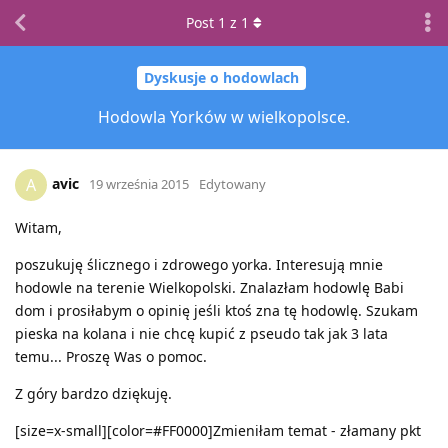
Post
1
z
1
Dyskusje o hodowlach
Hodowla Yorków w wielkopolsce.
avic
A
19 września 2015
Edytowany
Witam,
poszukuję ślicznego i zdrowego yorka. Interesują mnie
hodowle na terenie Wielkopolski. Znalazłam hodowlę Babi
dom i prosiłabym o opinię jeśli ktoś zna tę hodowlę. Szukam
pieska na kolana i nie chcę kupić z pseudo tak jak 3 lata
temu... Proszę Was o pomoc.
Z góry bardzo dziękuję.
[size=x-small][color=#FF0000]Zmieniłam temat - złamany pkt