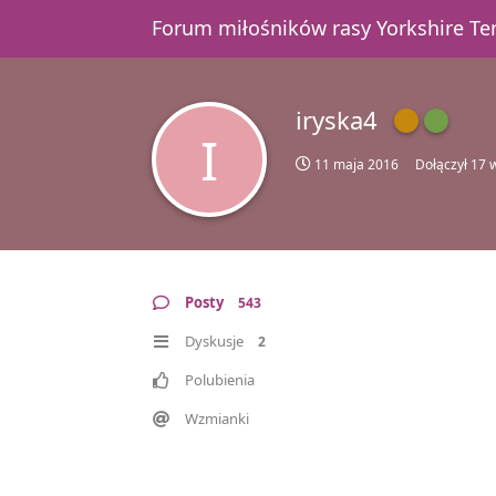
Forum miłośników rasy Yorkshire T
iryska4
I
11 maja 2016
Dołączył
17 
Posty
543
Dyskusje
2
Polubienia
Wzmianki