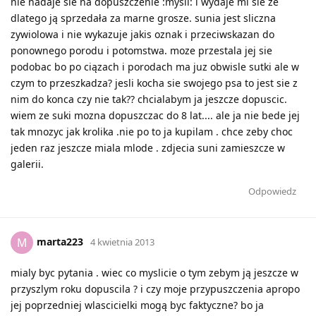
nie nadaje sie na dopuszczenie :mysli: i wydaje mi sie ze
dlatego ją sprzedała za marne grosze. sunia jest sliczna
zywiolowa i nie wykazuje jakis oznak i przeciwskazan do
ponownego porodu i potomstwa. moze przestala jej sie
podobac bo po ciązach i porodach ma juz obwisle sutki ale w
czym to przeszkadza? jesli kocha sie swojego psa to jest sie z
nim do konca czy nie tak?? chcialabym ja jeszcze dopuscic.
wiem ze suki mozna dopuszczac do 8 lat.... ale ja nie bede jej
tak mnozyc jak krolika .nie po to ja kupilam . chce zeby choc
jeden raz jeszcze miala mlode . zdjecia suni zamieszcze w
galerii.
Odpowiedz
marta223
M
4 kwietnia 2013
mialy byc pytania . wiec co myslicie o tym zebym ją jeszcze w
przyszlym roku dopuscila ? i czy moje przypuszczenia apropo
jej poprzedniej wlascicielki mogą byc faktyczne? bo ja