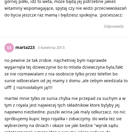
górnej półki, idź to weta, może będą jej potrzebne jakieś
witaminy wspomagające, spytaj czy nie widzi przeciwwskazań
do bycia jeszcze raz mamą i będziesz spokojna. :pocieszacz:
Odpowiedz
marta223
M
5 kwietnia 2013
no pewnie ze tak zrobie. najchetniej bym naprawde
wygarnęla tej dziewczynie bo to mloda dziewczyna byla,fakt
ze nie rozmawialam z nia osobiscie tylko przez telefon bo
sunie odbieralam od jej mamy z domu ,ale zebym wiedziala to
ufff :[ rozniosłabym ją!!!!
martwi mnie tylko ze sunia chyba nie przepad za suchym a w
tym z royala jest najwiecej tych składnikow ktore bylyby jej
napewno niezbedne. puszki wcina jak maly odkurzacz. no nic
spróbujemy kupic tego royalka i zobaczymy. do weta tez sie
wybierzemy na dniach i okaze sie jaki bedzie "wyrok sądu