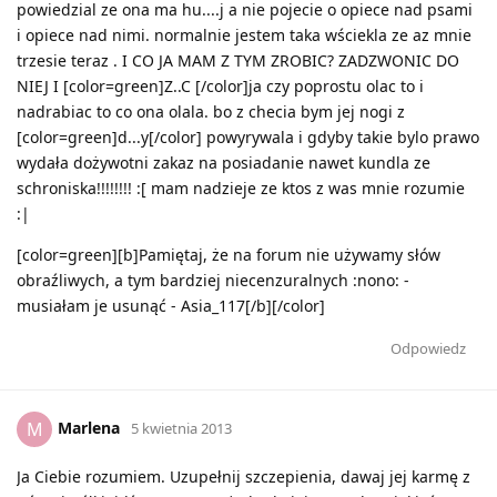
powiedzial ze ona ma hu....j a nie pojecie o opiece nad psami
i opiece nad nimi. normalnie jestem taka wściekla ze az mnie
trzesie teraz . I CO JA MAM Z TYM ZROBIC? ZADZWONIC DO
NIEJ I [color=green]Z..C [/color]ja czy poprostu olac to i
nadrabiac to co ona olala. bo z checia bym jej nogi z
[color=green]d...y[/color] powyrywala i gdyby takie bylo prawo
wydała dożywotni zakaz na posiadanie nawet kundla ze
schroniska!!!!!!!! :[ mam nadzieje ze ktos z was mnie rozumie
:|
[color=green][b]Pamiętaj, że na forum nie używamy słów
obraźliwych, a tym bardziej niecenzuralnych :nono: -
musiałam je usunąć - Asia_117[/b][/color]
Odpowiedz
Marlena
M
5 kwietnia 2013
Ja Ciebie rozumiem. Uzupełnij szczepienia, dawaj jej karmę z