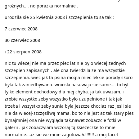
groźnych.... no porażka normalnie .
urodzila sie 25 kwietnia 2008 i szczepienia to sa tak :
7 czerwiec 2008
30 czerwiec 2008
i 22 sierpien 2008
nic tu wiecej nie ma przez piec lat nie bylo wiecej zednych
szczepien zapisanych . ale ona twierdzila ze ma wszystkie
szczepienia. wiec jak ta psina mogla miec lekkie porody skoro
byla tak zaniedbywana. wnioski nasuwaja sie same.... to byl
tylko element dochodowy dla niej chyba. ja tak uwazam. i
zrobie wszystko zeby wszystko bylo uzupełnione i tak jak
trzeba i wszystko zeby sunia byla jeszcze chociaz raz jesli sie
nie da wiecej-szczęsliwą mama. bo to nie jest az tak stary pies
bynajmniej ona nie wygląda tak,nawet zobaczcie fotki w
galerii . jak zobaczylam wczoraj tą ksiezeczke to mnie
normalnie...az sie we mnie zagotowało!!!!!!! a moj facet