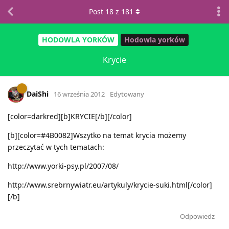
Post
18
z
181
HODOWLA YORKÓW
Hodowla yorków
Krycie
DaiShi
16 września 2012
Edytowany
[color=darkred][b]KRYCIE[/b][/color]
[b][color=#4B0082]Wszytko na temat krycia możemy
przeczytać w tych tematach:
http://www.yorki-psy.pl/2007/08/
http://www.srebrnywiatr.eu/artykuly/krycie-suki.html[/color]
[/b]
Odpowiedz