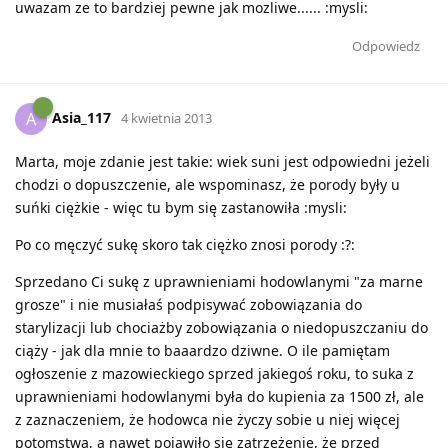
uwazam ze to bardziej pewne jak mozliwe...... :mysli:
Odpowiedz
Asia_117
A
4 kwietnia 2013
Marta, moje zdanie jest takie: wiek suni jest odpowiedni jeżeli
chodzi o dopuszczenie, ale wspominasz, że porody były u
suńki ciężkie - więc tu bym się zastanowiła :mysli:
Po co męczyć sukę skoro tak ciężko znosi porody :?:
Sprzedano Ci sukę z uprawnieniami hodowlanymi "za marne
grosze" i nie musiałaś podpisywać zobowiązania do
starylizacji lub chociażby zobowiązania o niedopuszczaniu do
ciąży - jak dla mnie to baaardzo dziwne. O ile pamiętam
ogłoszenie z mazowieckiego sprzed jakiegoś roku, to suka z
uprawnieniami hodowlanymi była do kupienia za 1500 zł, ale
z zaznaczeniem, że hodowca nie życzy sobie u niej więcej
potomstwa, a nawet pojawiło się zatrzeżenie, że przed