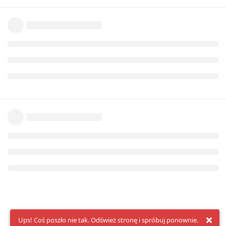
Ups! Coś poszło nie tak. Odśwież stronę i spróbuj ponownie.