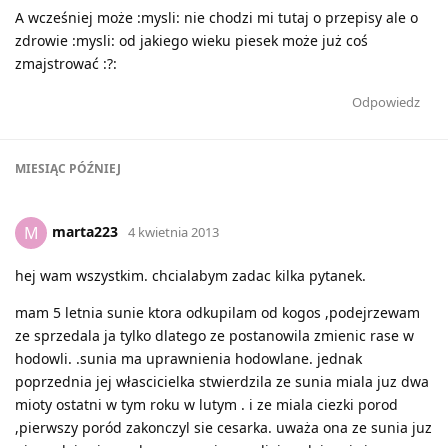
A wcześniej może :mysli: nie chodzi mi tutaj o przepisy ale o
zdrowie :mysli: od jakiego wieku piesek może już coś
zmajstrować :?:
Odpowiedz
MIESIĄC
PÓŹNIEJ
marta223
M
4 kwietnia 2013
hej wam wszystkim. chcialabym zadac kilka pytanek.
mam 5 letnia sunie ktora odkupilam od kogos ,podejrzewam
ze sprzedala ja tylko dlatego ze postanowila zmienic rase w
hodowli. .sunia ma uprawnienia hodowlane. jednak
poprzednia jej włascicielka stwierdzila ze sunia miala juz dwa
mioty ostatni w tym roku w lutym . i ze miala ciezki porod
,pierwszy poród zakonczyl sie cesarka. uważa ona ze sunia juz