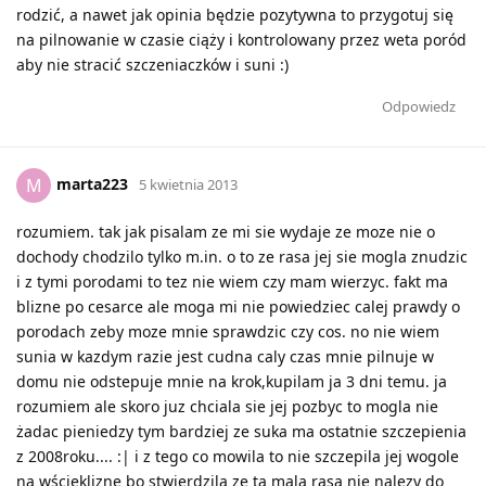
rodzić, a nawet jak opinia będzie pozytywna to przygotuj się
na pilnowanie w czasie ciąży i kontrolowany przez weta poród
aby nie stracić szczeniaczków i suni :)
Odpowiedz
marta223
M
5 kwietnia 2013
rozumiem. tak jak pisalam ze mi sie wydaje ze moze nie o
dochody chodzilo tylko m.in. o to ze rasa jej sie mogla znudzic
i z tymi porodami to tez nie wiem czy mam wierzyc. fakt ma
blizne po cesarce ale moga mi nie powiedziec calej prawdy o
porodach zeby moze mnie sprawdzic czy cos. no nie wiem
sunia w kazdym razie jest cudna caly czas mnie pilnuje w
domu nie odstepuje mnie na krok,kupilam ja 3 dni temu. ja
rozumiem ale skoro juz chciala sie jej pozbyc to mogla nie
żadac pieniedzy tym bardziej ze suka ma ostatnie szczepienia
z 2008roku.... :| i z tego co mowila to nie szczepila jej wogole
na wścieklizne bo stwierdzila ze ta mala rasa nie nalezy do