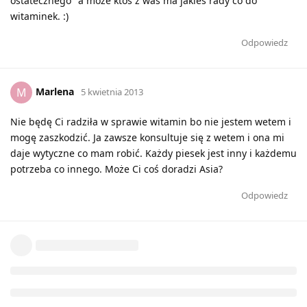
ostatecznego'' a moze ktos z was ma jakies rady co do
witaminek. :)
Odpowiedz
Marlena
M
5 kwietnia 2013
Nie będę Ci radziła w sprawie witamin bo nie jestem wetem i
mogę zaszkodzić. Ja zawsze konsultuje się z wetem i ona mi
daje wytyczne co mam robić. Każdy piesek jest inny i każdemu
potrzeba co innego. Może Ci coś doradzi Asia?
Odpowiedz