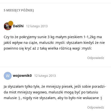
5 MIESIĘCY
PÓŹNIEJ
DaiShi
12 lutego 2013
Czy to że pokryjemy sunie 3 kg małym pieskiem 1-1,2kg ma
jakiś wpływ na ciąże, maluszki :mysli: słyszałam kiedyś że nie
powinno się kryć aż z taką wielka różnicą wagi :mysli:
Odpowiedz
wojownik0
W
12 lutego 2013
Ja słyszałam tylko tyle, że mniejszy piesek, jeśli sobie poradzi-
da miot mniejszy wagowo, maluszki mogą być po tatusiu
malusie :) , nigdy nie słyszałam, aby to było nie wskazane :)
Odpowiedz