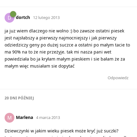
dortch
D
12 lutego 2013
ja juz wiem dlaczego nie wolno :) bo zawsze ostatni piesek
jest najsłabszy a pierwszy najmocniejszy i jak pierwszy
odziedziczy geny po dużej suczce a ostatni po małym tacie to
ma 90% na to że nie przeżyje. tak mi nasza pani wet
powiedziała bo ja kryłam małym pieskiem i sie bałam że za
małym więc musiałam sie dopytać
Odpowiedz
20 DNI
PÓŹNIEJ
Marlena
M
4 marca 2013
Dziewczynki w jakim wieku piesek może kryć już suczki?