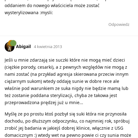
oddaniem do nowego właściciela może zostać
wysterylizowana :mysli:
Odpowiedz
Abigail
4 kwietnia 2013
Jeśli u mnie zdarzają sie suczki które nie mogą mieć dzieci
(ciężkie porody, cesarki), a z pewnych względów nie mogą z
nami zostać (na przykład agresja skierowana przeciw innym
ciężarnym sukom) wtedy oddaję sunie w dobre rece ale
właśnie pod warunkiem ze suka nigdy nie będzie mamą lub
też zostanie poddana sterylizacji, chyba ze takowa jest
przeprowadzona prędzej już u mnie...
Myślę ze po prostu ktoś pozbył się suki która nie przynosiła
dochodu, po dłuższym odpoczynku, co najmniej rok, spróbuj
zrobić jej badania w jakiejś dobrej klinice, włącznie z USG
domacicznym :) wtedy wet na pewno powie ci czy sunia może