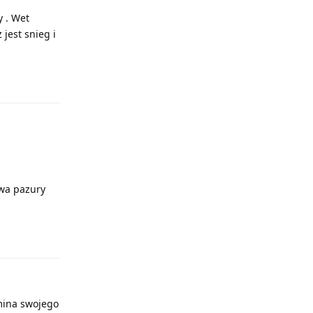
y . Wet
 jest snieg i
Odpowiedz
dwa pazury
Odpowiedz
mina swojego