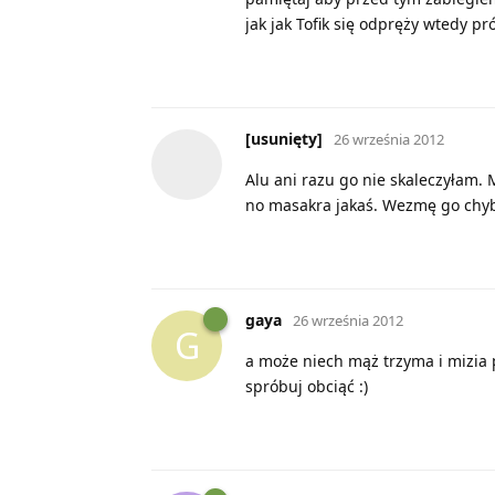
jak jak Tofik się odpręży wtedy pró
[usunięty]
26 września 2012
Alu ani razu go nie skaleczyłam. 
no masakra jakaś. Wezmę go chyb
gaya
26 września 2012
G
a może niech mąż trzyma i mizia 
spróbuj obciąć :)