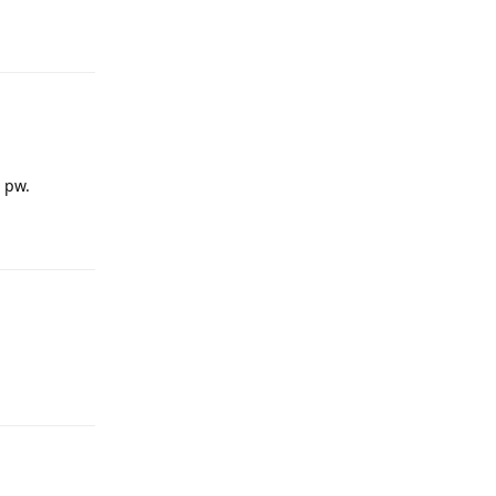
Odpowiedz
 pw.
Odpowiedz
Odpowiedz