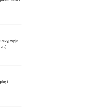
Odpowiedz
szczy, wyje
u :(
Odpowiedz
pkę i
Odpowiedz