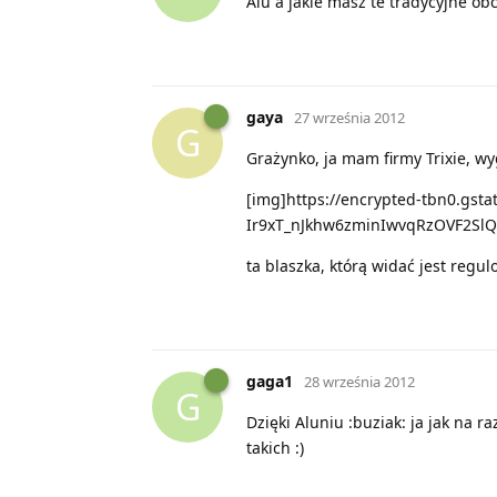
Alu a jakie masz te tradycyjne obc
gaya
27 września 2012
G
Grażynko, ja mam firmy Trixie, wy
[img]https://encrypted-tbn0.gs
Ir9xT_nJkhw6zminIwvqRzOVF2SlQ
ta blaszka, którą widać jest regu
gaga1
28 września 2012
G
Dzięki Aluniu :buziak: ja jak na 
takich :)