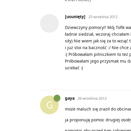
[usunięty]
25 września 2012
Dziewczyny pomocy!! Mój Tofik w
ładnie siedział, wczoraj chciała
siły) Nie wiem jak się za to wziąć
i już stoi na baczność :/ Nie chc
:( Próbowałam pilniczkiem to też 
Próbowałam jego przysmak mu daw
uciekać :(
gaya
26 września 2012
G
może maluch się zraził do obcinan
ja proponuję pomoc drugiej osoby
pamiętaj aby przed tym zabiegiem