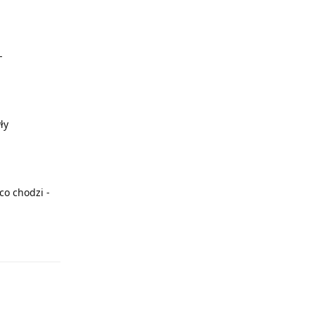
-
ły
co chodzi -
Odpowiedz