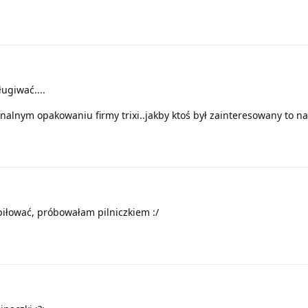
ługiwać....
alnym opakowaniu firmy trixi..jakby ktoś był zainteresowany to na
piłować, próbowałam pilniczkiem :/