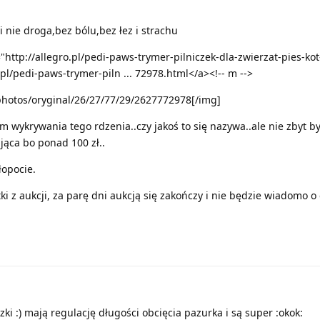
i nie droga,bez bólu,bez łez i strachu
="http://allegro.pl/pedi-paws-trymer-pilniczek-dla-zwierzat-pies-kot
pl/pedi-paws-trymer-piln ... 72978.html</a><!-- m -->
photos/oryginal/26/27/77/29/2627772978[/img]
 wykrywania tego rdzenia..czy jakoś to się nazywa..ale nie zbyt by
ąca bo ponad 100 zł..
łopocie.
ki z aukcji, za parę dni aukcją się zakończy i nie będzie wiadomo o 
ki :) mają regulację długości obcięcia pazurka i są super :okok: