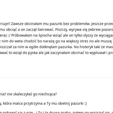
ariuje!! Zawsze obcinałam mu pazurki bez problemów. Jeszcze prz
m mu obciąć a on zaczął świrować. Piszczy, wyrywa się (wbrew pozo
 teraz :/ Próbowałam na śpiocha wziąć ale on tylko słyszy że wyciąg
e z nim do weta chodzić bo narażę go na większy stres no ale muszę
piszczał za nim w ogóle dotknęłam pazurka. No histeryk taki że mas
ać to wziął do pyska ale jak zaczynałam obcinać to wypluwał i p
ia? nie skaleczyłaś go niechcąca?
, która malca przytrzyma a Ty mu obetnij pazurki :)
 pobawić się z nim , i Ty i ta druga osoba, potem go wyciszyć np. 