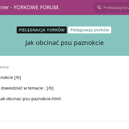
errier - YORKOWE FORUM.
PIELĘGNACJA YORKÓW
Pielęgnacja yorków
Jak obcinać psu paznokcie
owany
nokcie [/b]
 dowiedzieć w temacie : [/b]
4,jak-obcinac-psu-paznokcie.html