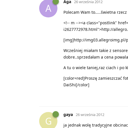
Aga
26 września 2012
A
Polecam Wam to.....świetna rzecz 
<!-- m --><a class="postlink" href
i2627772978.html">http://allegro.
[img]http://img03.allegroimg.pl/
Wcześniej miałam takie z sensorem
dobre..sprzedałam a cena powalaj
A tu o wiele taniej,raz ciach i po k
[color=red]Proszę zamieszczać fot
DaiShi[/color]
gaya
26 września 2012
G
ja jednak wolę tradycyjne obcinacz