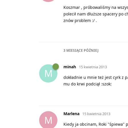
Koszmar , próbowaliśmy na wszyst
polecił nam dłuższe spacery po cho
znów problem :/ .
3 MIESIĄCE
PÓŹNIEJ
minah
15 kwietnia 2013
M
dokładnie u mnie też jest cyrk z 
mu do krwi podciął :szok:
Marlena
15 kwietnia 2013
M
Kiedy ja obcinam, Roki "śpiewa" 