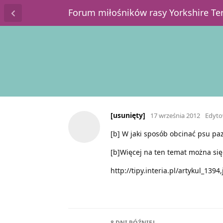
Forum miłośników rasy Yorkshire T
[usunięty]
17 września 2012
Edyt
[b] W jaki sposób obcinać psu paz
[b]Więcej na ten temat można się
http://tipy.interia.pl/artykul_139
8 DNI
PÓŹNIEJ