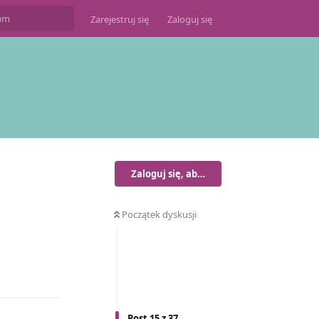
Zarejestruj się
Zaloguj się
Zaloguj się, aby odpisać
Początek dyskusji
Odpowiedz
Post
15
z
37