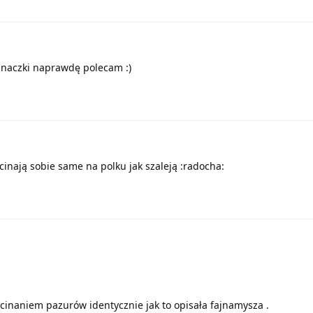
cinaczki naprawdę polecam :)
inają sobie same na polku jak szaleją :radocha:
cinaniem pazurów identycznie jak to opisała fajnamysza .