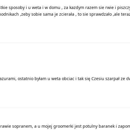
kie sposoby i u weta i w domu , za kazdym razem sie rwie i piszcz
dnikach ,zeby sobie sama je zcierała , to sie sprawdzało ,ale teraz
pazurami, ostatnio byłam u weta obciac i tak się Czesiu szarpał ze 
prawie sopranem, a u mojej groomerki jest potulny baranek i zapo