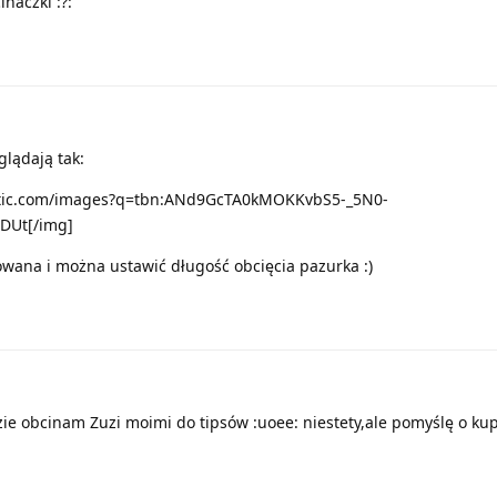
inaczki :?:
glądają tak:
tatic.com/images?q=tbn:ANd9GcTA0kMOKKvbS5-_5N0-
DUt[/img]
lowana i można ustawić długość obcięcia pazurka :)
razie obcinam Zuzi moimi do tipsów :uoee: niestety,ale pomyślę o ku