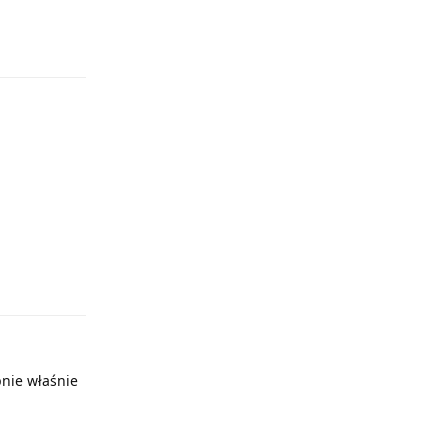
Odpowiedz
Odpowiedz
pnie właśnie
Odpowiedz