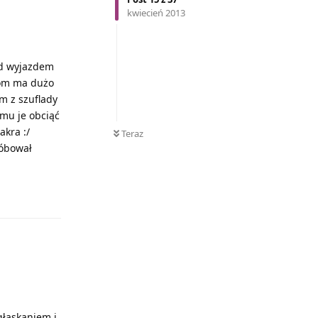
kwiecień 2013
ed wyjazdem
rom ma dużo
am z szuflady
 mu je obciąć
akra :/
Teraz
róbował
Odpowiedz
głaskaniem i