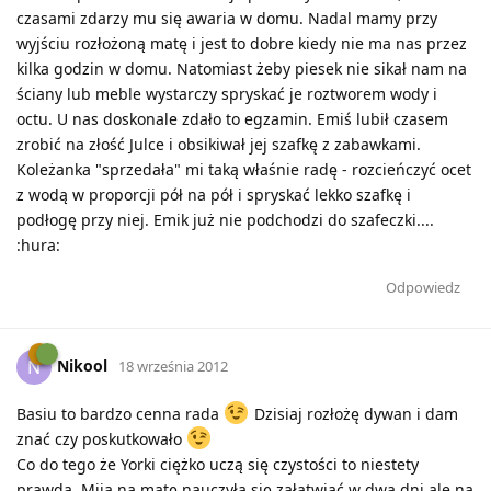
czasami zdarzy mu się awaria w domu. Nadal mamy przy
wyjściu rozłożoną matę i jest to dobre kiedy nie ma nas przez
kilka godzin w domu. Natomiast żeby piesek nie sikał nam na
ściany lub meble wystarczy spryskać je roztworem wody i
octu. U nas doskonale zdało to egzamin. Emiś lubił czasem
zrobić na złość Julce i obsikiwał jej szafkę z zabawkami.
Koleżanka "sprzedała" mi taką właśnie radę - rozcieńczyć ocet
z wodą w proporcji pół na pół i spryskać lekko szafkę i
podłogę przy niej. Emik już nie podchodzi do szafeczki....
:hura:
Odpowiedz
Nikool
N
18 września 2012
Basiu to bardzo cenna rada
Dzisiaj rozłożę dywan i dam
znać czy poskutkowało
Co do tego że Yorki ciężko uczą się czystości to niestety
prawda. Mija na matę nauczyła się załatwiać w dwa dni ale na