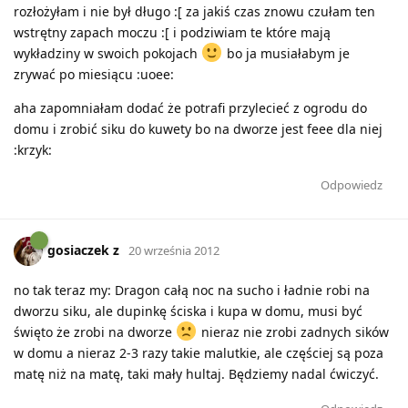
rozłożyłam i nie był długo :[ za jakiś czas znowu czułam ten
wstrętny zapach moczu :[ i podziwiam te które mają
wykładziny w swoich pokojach
bo ja musiałabym je
zrywać po miesiącu :uoee:
aha zapomniałam dodać że potrafi przylecieć z ogrodu do
domu i zrobić siku do kuwety bo na dworze jest feee dla niej
:krzyk:
Odpowiedz
gosiaczek z
20 września 2012
no tak teraz my: Dragon całą noc na sucho i ładnie robi na
dworzu siku, ale dupinkę ściska i kupa w domu, musi być
święto że zrobi na dworze
nieraz nie zrobi zadnych sików
w domu a nieraz 2-3 razy takie malutkie, ale częściej są poza
matę niż na matę, taki mały hultaj. Będziemy nadal ćwiczyć.