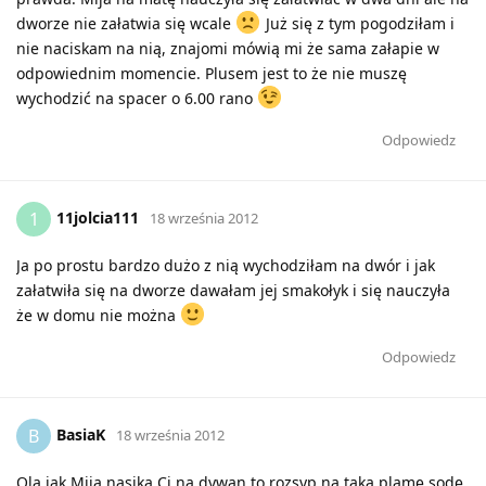
dworze nie załatwia się wcale
Już się z tym pogodziłam i
nie naciskam na nią, znajomi mówią mi że sama załapie w
odpowiednim momencie. Plusem jest to że nie muszę
wychodzić na spacer o 6.00 rano
Odpowiedz
11jolcia111
1
18 września 2012
Ja po prostu bardzo dużo z nią wychodziłam na dwór i jak
załatwiła się na dworze dawałam jej smakołyk i się nauczyła
że w domu nie można
Odpowiedz
BasiaK
B
18 września 2012
Ola jak Mija nasika Ci na dywan to rozsyp na taką plamę sodę