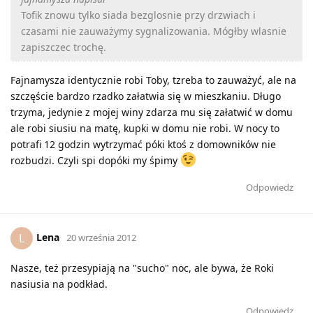
Tofik znowu tylko siada bezglosnie przy drzwiach i
czasami nie zauważymy sygnalizowania. Mógłby wlasnie
zapiszczec trochę.
Fajnamysza identycznie robi Toby, tzreba to zauważyć, ale na
szczęście bardzo rzadko załatwia się w mieszkaniu. Długo
trzyma, jedynie z mojej winy zdarza mu się załatwić w domu
ale robi siusiu na matę, kupki w domu nie robi. W nocy to
potrafi 12 godzin wytrzymać póki ktoś z domowników nie
rozbudzi. Czyli spi dopóki my śpimy
Odpowiedz
Lena
L
20 września 2012
Nasze, też przesypiają na "sucho" noc, ale bywa, że Roki
nasiusia na podkład.
Odpowiedz