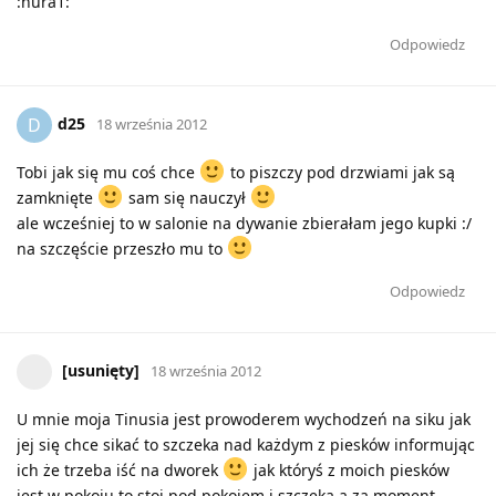
:hura1:
Odpowiedz
d25
D
18 września 2012
Tobi jak się mu coś chce
to piszczy pod drzwiami jak są
zamknięte
sam się nauczył
ale wcześniej to w salonie na dywanie zbierałam jego kupki :/
na szczęście przeszło mu to
Odpowiedz
[usunięty]
18 września 2012
U mnie moja Tinusia jest prowoderem wychodzeń na siku jak
jej się chce sikać to szczeka nad każdym z piesków informując
ich że trzeba iść na dworek
jak któryś z moich piesków
jest w pokoju to stoi pod pokojem i szczeka a za moment