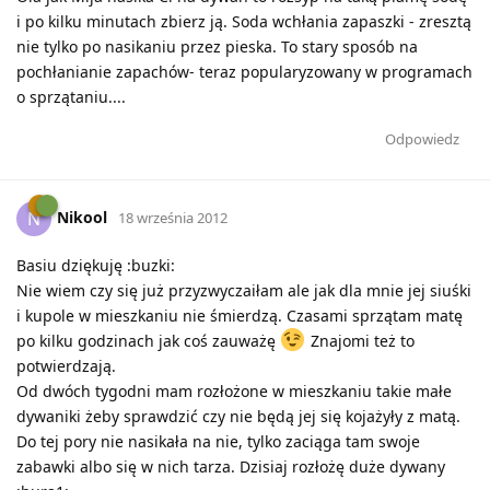
i po kilku minutach zbierz ją. Soda wchłania zapaszki - zresztą
nie tylko po nasikaniu przez pieska. To stary sposób na
pochłanianie zapachów- teraz popularyzowany w programach
o sprzątaniu....
Odpowiedz
Nikool
N
18 września 2012
Basiu dziękuję :buzki:
Nie wiem czy się już przyzwyczaiłam ale jak dla mnie jej siuśki
i kupole w mieszkaniu nie śmierdzą. Czasami sprzątam matę
po kilku godzinach jak coś zauważę
Znajomi też to
potwierdzają.
Od dwóch tygodni mam rozłożone w mieszkaniu takie małe
dywaniki żeby sprawdzić czy nie będą jej się kojażyły z matą.
Do tej pory nie nasikała na nie, tylko zaciąga tam swoje
zabawki albo się w nich tarza. Dzisiaj rozłożę duże dywany