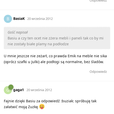
Odpowiedz
BasiaK
B
20 września 2012
Gość napisał
Basiu a czy ten ocet nie zżera mebli i paneli tak co by mi
nie zostały białe plamy na podłodze
U mnie jeszcze nie zeżarł, co prawda Emik na meble nie sika
(oprócz szafki u Julki) ale podłogi są normalne, bez śladów.
Odpowiedz
gaga1
G
20 września 2012
Fajnie dzięki Basiu za odpowiedź :buziak: spróbuję tak
załatwić moją Zuzkę