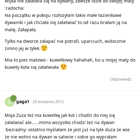
Mijka nie załatwia się na dywany, zawsze idzie do swojej maty
:radocha:
Na początku w pokoju rozłożyłam takie małe łazienkowe
dywaniki i jak chciała się załatwiać to od razu brałam ją na
matę. Załapała.
Tylko na dworze załapać nie potrafi, uparciuch, widocznie
zimno jej w tyłek
Mia to pies matowo - kuwetkowy hahahah, bo u mojej maty do
kuwety kota się załatwiała
Odpowiedz
gaga1
G
20 września 2012
Moja Zuza też ma kuwetkę jak kot i chodzi do niej się
załatwiać ale......mimo wszystko chodzi też na dywan
:bezradny: ostatnio myślałam że jest już na tyle duża że wie
że nie wolno na dywan w salonie i sobie go wyprałam