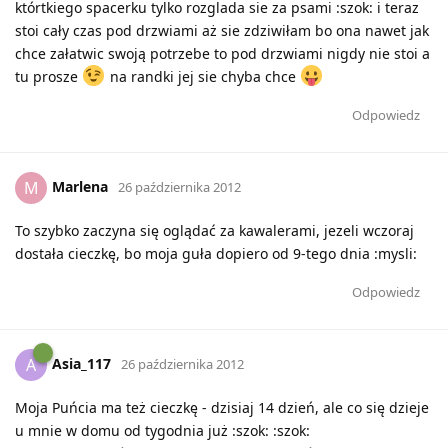
którtkiego spacerku tylko rozglada sie za psami :szok: i teraz
stoi cały czas pod drzwiami aż sie zdziwiłam bo ona nawet jak
chce załatwic swoją potrzebe to pod drzwiami nigdy nie stoi a
tu prosze
na randki jej sie chyba chce
Odpowiedz
Marlena
M
26 października 2012
To szybko zaczyna się oglądać za kawalerami, jezeli wczoraj
dostała cieczkę, bo moja guła dopiero od 9-tego dnia :mysli:
Odpowiedz
Asia_117
A
26 października 2012
Moja Puńcia ma też cieczkę - dzisiaj 14 dzień, ale co się dzieje
u mnie w domu od tygodnia już :szok: :szok: