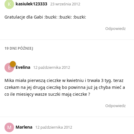
kasiulek123333
K
23 września 2012
Gratulacje dla Gabi :buzki: :buzki: :buzki:
Odpowiedz
19 DNI
PÓŹNIEJ
Evelina
E
12 października 2012
Mika miała pierwszą cieczke w kwietniu i trwała 3 tyg. teraz
czekam na jej drugą cieczkę bo powinna już ją chyba mieć a
co ile miesięcy wasze suczki mają cieczke ?
Odpowiedz
Marlena
M
12 października 2012