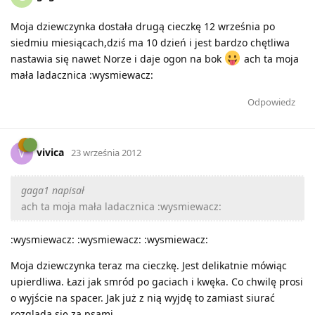
Moja dziewczynka dostała drugą cieczkę 12 września po
siedmiu miesiącach,dziś ma 10 dzień i jest bardzo chętliwa
nastawia się nawet Norze i daje ogon na bok
ach ta moja
mała ladacznica :wysmiewacz:
Odpowiedz
vivica
V
23 września 2012
gaga1 napisał
ach ta moja mała ladacznica :wysmiewacz:
:wysmiewacz: :wysmiewacz: :wysmiewacz:
Moja dziewczynka teraz ma cieczkę. Jest delikatnie mówiąc
upierdliwa. Łazi jak smród po gaciach i kwęka. Co chwilę prosi
o wyjście na spacer. Jak już z nią wyjdę to zamiast siurać
rozgląda się za psami.