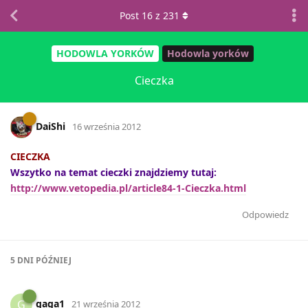
Post
16
z
231
HODOWLA YORKÓW
Hodowla yorków
Cieczka
DaiShi
16 września 2012
CIECZKA
Wszytko na temat cieczki znajdziemy tutaj:
http://www.vetopedia.pl/article84-1-Cieczka.html
Odpowiedz
5 DNI
PÓŹNIEJ
gaga1
G
21 września 2012