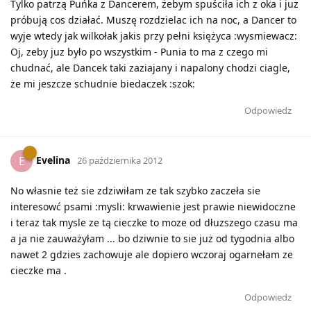
Tylko patrzą Puńka z Dancerem, żebym spuściła ich z oka i juz
próbują cos działać. Muszę rozdzielac ich na noc, a Dancer to
wyje wtedy jak wilkołak jakis przy pełni księżyca :wysmiewacz:
Oj, zeby juz było po wszystkim - Punia to ma z czego mi
chudnać, ale Dancek taki zaziajany i napalony chodzi ciagle,
że mi jeszcze schudnie biedaczek :szok:
Odpowiedz
Evelina
E
26 października 2012
No własnie też sie zdziwiłam ze tak szybko zaczeła sie
interesowć psami :mysli: krwawienie jest prawie niewidoczne
i teraz tak mysle ze tą cieczke to moze od dłuzszego czasu ma
a ja nie zauważyłam ... bo dziwnie to sie już od tygodnia albo
nawet 2 gdzies zachowuje ale dopiero wczoraj ogarnełam ze
cieczke ma .
Odpowiedz