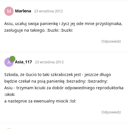
Marlena
M
23 września 2012
Asiu, ucałuj swoja panienkę i życz jej ode mnie przystojniaka,
zasługuje na takiego. :buzki: :buzki:
Odpowiedz
Asia_117
A
23 września 2012
Szkoda, że Gucio to taki szkrabiczek jest - jeszcze długo
będzie czekał na psią panienkę :bezradny: :bezradny:
Asiu - trzymam kciuki za dobór odpowiedniego reproduktorka
:okok:
a nastepnie za ewenualny miocik :lol:
Odpowiedz