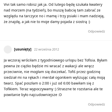
Vivi tak samo robisz jak ja. Od lutego będę szukała kwatery
nad morzem (na tydzień), bo muszę babcię tam zabrać ze
względu na tarczyce no i mamę i trzy psiaki i mam nadzieję,
że znajdę, a jak nie to moje damy pojada z siostrą :)
Odpowiedz
[usunięty]
22 września 2012
Ja wczoraj wróciłam z tygodniowego urlopu bez Tofisia. Byłam
pewna że ciężko będzie mi wracać z wakacji ale wręcz
przeciwnie, nie mogłam się doczekać. Tofiś przez godzinę
siedział mi na rękach i merdał ogonkiem wylizując całą moją
twarz. Spać poszłam o 2:00 i już od 6:00 bawiłam się z
Tofikiem. Teraz wypoczywamy :) Straszne te rozstania ale te
powitanie było najcudowniejsze :D
Odpowiedz