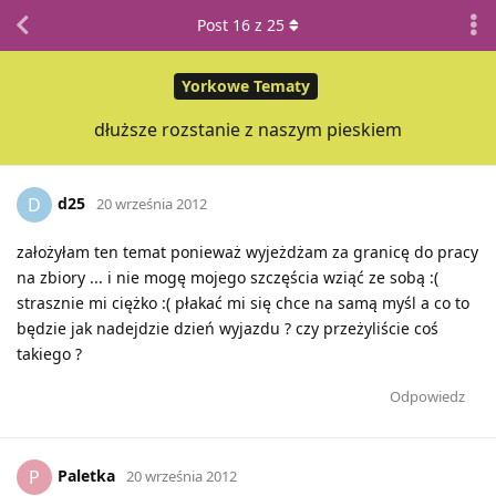
Post
16
z
25
Yorkowe Tematy
dłuższe rozstanie z naszym pieskiem
d25
D
20 września 2012
założyłam ten temat ponieważ wyjeżdżam za granicę do pracy
na zbiory ... i nie mogę mojego szczęścia wziąć ze sobą :(
strasznie mi ciężko :( płakać mi się chce na samą myśl a co to
będzie jak nadejdzie dzień wyjazdu ? czy przeżyliście coś
takiego ?
Odpowiedz
Paletka
P
20 września 2012