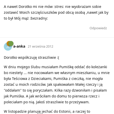
A nawet Dorotko mi nie mów :stres: nie wyobrażam sobie
zostawić Moich szczęściuszków pod obcą osobą ,nawet jak by
to był Mój mąż :bezradny:
Odpowiedz
a-anka
A
21 września 2012
Dorotko współczuję straszliwie :(
W dniu mojego ślubu musiałam Pumiśkę oddać do koleżanki
bo niestety ... nie nocowałam we własnym mieszkaniu, u mnie
była Teściowa z Dzieciakami, Pumiśka z cieczką, nie mogła
zostać u moich rodziców. Jak spakowałam Małej rzeczy i ją
"oddałam" to się poryczałam. Kilka razy dzwoniłam i pisałam
jak Pumiśka. A jak wróciłam do domu to pierwsza rzecz i
poleciałam po nią. Jakoś straszliwie to przeżywam.
W listopadzie planuję jechać do Estonii, a raczej to