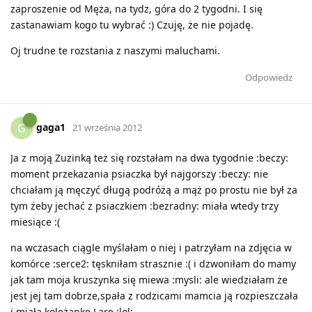
zaproszenie od Męża, na tydz, góra do 2 tygodni. I się
zastanawiam kogo tu wybrać :) Czuję, że nie pojadę.
Oj trudne te rozstania z naszymi maluchami.
Odpowiedz
gaga1
G
21 września 2012
Ja z moją Zuzinką też się rozstałam na dwa tygodnie :beczy:
moment przekazania psiaczka był najgorszy :beczy: nie
chciałam ją męczyć długą podróżą a mąż po prostu nie był za
tym żeby jechać z psiaczkiem :bezradny: miała wtedy trzy
miesiące :(
na wczasach ciągle myślałam o niej i patrzyłam na zdjęcia w
komórce :serce2: tęskniłam strasznie :( i dzwoniłam do mamy
jak tam moja kruszynka się miewa :mysli: ale wiedziałam że
jest jej tam dobrze,spała z rodzicami mamcia ją rozpieszczała
i miała koleżankę Larę :lol: