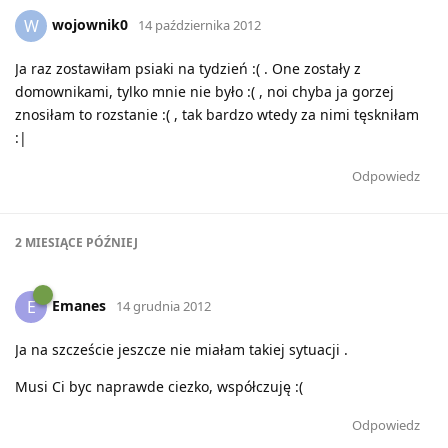
wojownik0
W
14 października 2012
Ja raz zostawiłam psiaki na tydzień :( . One zostały z
domownikami, tylko mnie nie było :( , noi chyba ja gorzej
znosiłam to rozstanie :( , tak bardzo wtedy za nimi tęskniłam
:|
Odpowiedz
2 MIESIĄCE
PÓŹNIEJ
Emanes
E
14 grudnia 2012
Ja na szczeście jeszcze nie miałam takiej sytuacji .
Musi Ci byc naprawde ciezko, współczuję :(
Odpowiedz