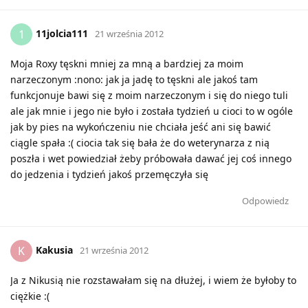
11jolcia111
1
21 września 2012
Moja Roxy tęskni mniej za mną a bardziej za moim
narzeczonym :nono: jak ja jadę to tęskni ale jakoś tam
funkcjonuje bawi się z moim narzeczonym i się do niego tuli
ale jak mnie i jego nie było i została tydzień u cioci to w ogóle
jak by pies na wykończeniu nie chciała jeść ani się bawić
ciągle spała :( ciocia tak się bała że do weterynarza z nią
poszła i wet powiedział żeby próbowała dawać jej coś innego
do jedzenia i tydzień jakoś przemęczyła się
Odpowiedz
Kakusia
K
21 września 2012
Ja z Nikusią nie rozstawałam się na dłużej, i wiem że byłoby to
ciężkie :(