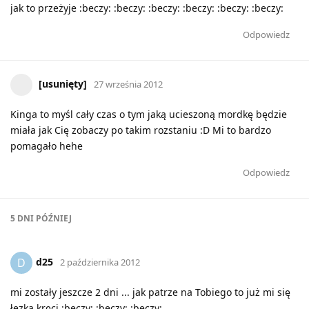
jak to przeżyje :beczy: :beczy: :beczy: :beczy: :beczy: :beczy:
Odpowiedz
[usunięty]
27 września 2012
Kinga to myśl cały czas o tym jaką ucieszoną mordkę będzie
miała jak Cię zobaczy po takim rozstaniu :D Mi to bardzo
pomagało hehe
Odpowiedz
5 DNI
PÓŹNIEJ
d25
D
2 października 2012
mi zostały jeszcze 2 dni ... jak patrze na Tobiego to już mi się
łezka kręci :beczy: :beczy: :beczy: