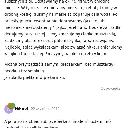
suszonych ziół. Odstawiamy na ok. 15 minut w chłodne
miejsce. W tym czasie obieramy pieczarki, cebulę kroimy w
drobną kostkę, dusimy na maśle aż odparuje cała woda. Po
przestygnięciu ewentualnie doprawiamy (jak kto lubi
niekoniecznie) dodajemy 1 jajko, jeżeli farsz będzie za rzadki
dodajemy bułki tartej. Filety smarujemy cienko musztardą,
kładziemy plasterek sera, potem szynka, farsz i zawijamy.
Najlepiej spiąć wykałaczkami albo związać nitką. Panierujemy
w jajku i bułce tartej. Smażymy na oleju na złoty kolor.
Można przyrządzić z samymi pieczarkami bez musztardy i
boczku i też smakują.
Ja roladki piekłam w piekarniku.
Odpowiedz
Nikool
N
22 września 2012
A ja jutro na obiad robię żeberka z miodem i octem, mój
Andrzej je uwielbia :mniam: