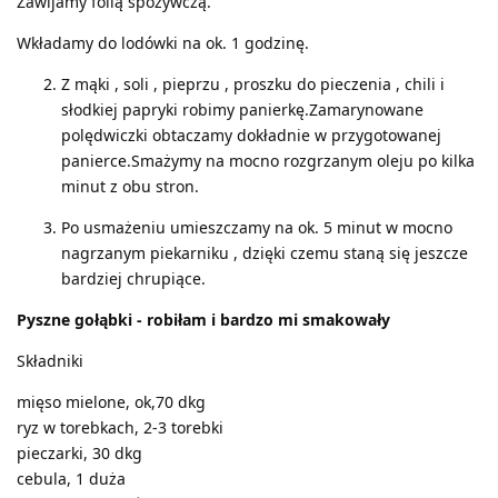
Zawijamy folią spożywczą.
Wkładamy do lodówki na ok. 1 godzinę.
Z mąki , soli , pieprzu , proszku do pieczenia , chili i
słodkiej papryki robimy panierkę.Zamarynowane
polędwiczki obtaczamy dokładnie w przygotowanej
panierce.Smażymy na mocno rozgrzanym oleju po kilka
minut z obu stron.
Po usmażeniu umieszczamy na ok. 5 minut w mocno
nagrzanym piekarniku , dzięki czemu staną się jeszcze
bardziej chrupiące.
Pyszne gołąbki - robiłam i bardzo mi smakowały
Składniki
mięso mielone, ok,70 dkg
ryz w torebkach, 2-3 torebki
pieczarki, 30 dkg
cebula, 1 duża