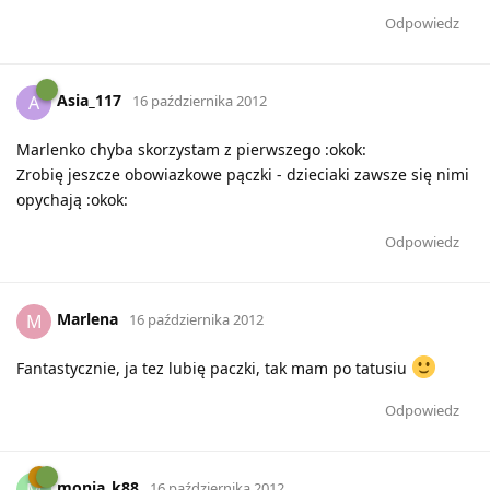
Odpowiedz
Asia_117
A
16 października 2012
Marlenko chyba skorzystam z pierwszego :okok:
Zrobię jeszcze obowiazkowe pączki - dzieciaki zawsze się nimi
opychają :okok:
Odpowiedz
Marlena
M
16 października 2012
Fantastycznie, ja tez lubię paczki, tak mam po tatusiu
Odpowiedz
monia_k88
M
16 października 2012