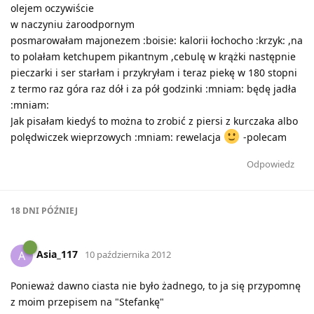
olejem oczywiście
w naczyniu żaroodpornym
posmarowałam majonezem :boisie: kalorii łochocho :krzyk: ,na
to polałam ketchupem pikantnym ,cebulę w krążki następnie
pieczarki i ser starłam i przykryłam i teraz piekę w 180 stopni
z termo raz góra raz dół i za pół godzinki :mniam: będę jadła
:mniam:
Jak pisałam kiedyś to można to zrobić z piersi z kurczaka albo
polędwiczek wieprzowych :mniam: rewelacja
-polecam
Odpowiedz
18 DNI
PÓŹNIEJ
Asia_117
A
10 października 2012
Ponieważ dawno ciasta nie było żadnego, to ja się przypomnę
z moim przepisem na "Stefankę"