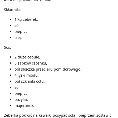
Składniki:
1 kg żeberek,
sól,
pieprz,
olej.
Sos:
2 duże cebule,
5 ząbków czosnku,
pół słoiczka przecieru pomidorowego,
4 łyżki miodu,
pół szklanki octu,
sól,
pieprz,
bazylia,
majeranek.
Żeberka pokroić na kawałki,posypać solą i pieprzem,zostawić