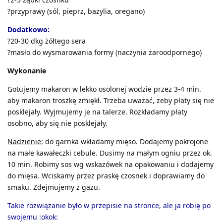
?przyprawy (sól, pieprz, bazylia, oregano)
Dodatkowo:
?20-30 dkg żółtego sera
?masło do wysmarowania formy (naczynia żaroodpornego)
Wykonanie
Gotujemy makaron w lekko osolonej wodzie przez 3-4 min.
aby makaron troszkę zmiękł. Trzeba uważać, żeby płaty się nie
posklejały. Wyjmujemy je na talerze. Rozkładamy płaty
osobno, aby się nie posklejały.
Nadzienie:
do garnka wkładamy mięso. Dodajemy pokrojone
na małe kawałeczki cebule. Dusimy na małym ogniu przez ok.
10 min. Robimy sos wg wskazówek na opakowaniu i dodajemy
do mięsa. Wciskamy przez praskę czosnek i doprawiamy do
smaku. Zdejmujemy z gazu.
Takie rozwiązanie było w przepisie na stronce, ale ja robię po
swojemu :okok: