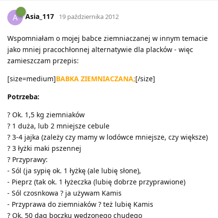
Asia_117
A
19 października 2012
Wspomniałam o mojej babce ziemniaczanej w innym temacie
jako mniej pracochłonnej alternatywie dla placków - więc
zamieszczam przepis:
[size=medium]
BABKA ZIEMNIACZANA;
[/size]
Potrzeba:
? Ok. 1,5 kg ziemniaków
? 1 duża, lub 2 mniejsze cebule
? 3-4 jajka (zależy czy mamy w lodówce mniejsze, czy większe)
? 3 łyżki maki pszennej
? Przyprawy:
- Sól (ja sypię ok. 1 łyżkę (ale lubię słone),
- Pieprz (tak ok. 1 łyżeczka (lubię dobrze przyprawione)
- Sól czosnkowa ? ja używam Kamis
- Przyprawa do ziemniaków ? też lubię Kamis
? Ok. 50 dag boczku wędzonego chudego