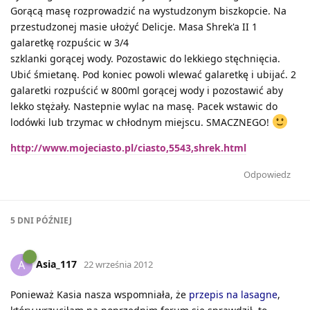
Gorącą masę rozprowadzić na wystudzonym biszkopcie. Na
przestudzonej masie ułożyć Delicje. Masa Shrek'a II 1
galaretkę rozpuścic w 3/4
szklanki gorącej wody. Pozostawic do lekkiego stęchnięcia.
Ubić śmietanę. Pod koniec powoli wlewać galaretkę i ubijać. 2
galaretki rozpuścić w 800ml gorącej wody i pozostawić aby
lekko stężały. Nastepnie wylac na masę. Pacek wstawic do
lodówki lub trzymac w chłodnym miejscu. SMACZNEGO!
http://www.mojeciasto.pl/ciasto,5543,shrek.html
Odpowiedz
5 DNI
PÓŹNIEJ
Asia_117
A
22 września 2012
Ponieważ Kasia nasza wspomniała, że
przepis na lasagne
,