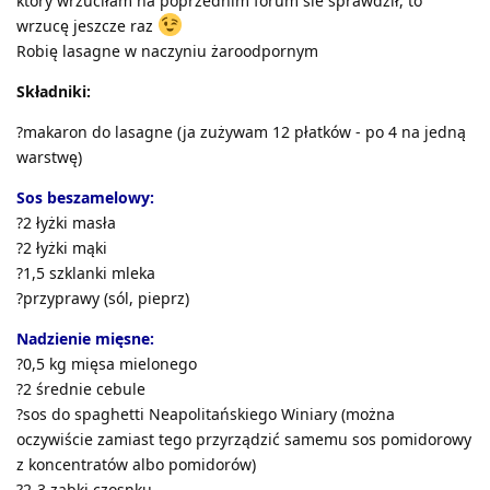
który wrzuciłam na poprzednim forum sie sprawdził, to
wrzucę jeszcze raz
Robię lasagne w naczyniu żaroodpornym
Składniki:
?makaron do lasagne (ja zużywam 12 płatków - po 4 na jedną
warstwę)
Sos beszamelowy:
?2 łyżki masła
?2 łyżki mąki
?1,5 szklanki mleka
?przyprawy (sól, pieprz)
Nadzienie mięsne:
?0,5 kg mięsa mielonego
?2 średnie cebule
?sos do spaghetti Neapolitańskiego Winiary (można
oczywiście zamiast tego przyrządzić samemu sos pomidorowy
z koncentratów albo pomidorów)
?2-3 ząbki czosnku