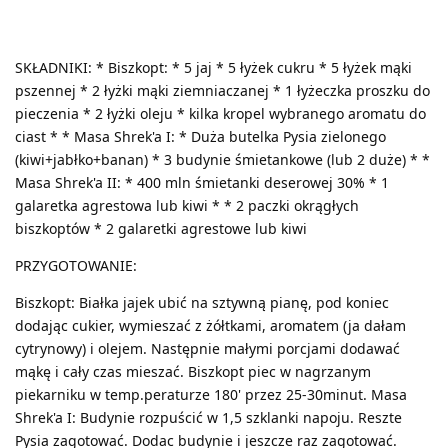
SKŁADNIKI: * Biszkopt: * 5 jaj * 5 łyżek cukru * 5 łyżek mąki
pszennej * 2 łyżki mąki ziemniaczanej * 1 łyżeczka proszku do
pieczenia * 2 łyżki oleju * kilka kropel wybranego aromatu do
ciast * * Masa Shrek'a I: * Duża butelka Pysia zielonego
(kiwi+jabłko+banan) * 3 budynie śmietankowe (lub 2 duże) * *
Masa Shrek'a II: * 400 mln śmietanki deserowej 30% * 1
galaretka agrestowa lub kiwi * * 2 paczki okrągłych
biszkoptów * 2 galaretki agrestowe lub kiwi
PRZYGOTOWANIE:
Biszkopt: Białka jajek ubić na sztywną pianę, pod koniec
dodając cukier, wymieszać z żółtkami, aromatem (ja dałam
cytrynowy) i olejem. Następnie małymi porcjami dodawać
mąkę i cały czas mieszać. Biszkopt piec w nagrzanym
piekarniku w temp.peraturze 180' przez 25-30minut. Masa
Shrek'a I: Budynie rozpuścić w 1,5 szklanki napoju. Reszte
Pysia zagotować. Dodac budynie i jeszcze raz zagotować.