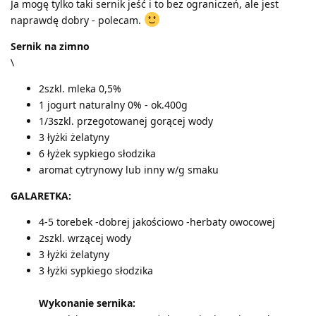
Ja mogę tylko taki sernik jeść i to bez ograniczeń, ale jest
naprawdę dobry - polecam.
Sernik na zimno
\
2szkl. mleka 0,5%
1 jogurt naturalny 0% - ok.400g
1/3szkl. przegotowanej gorącej wody
3 łyżki żelatyny
6 łyżek sypkiego słodzika
aromat cytrynowy lub inny w/g smaku
GALARETKA:
4-5 torebek -dobrej jakościowo -herbaty owocowej
2szkl. wrzącej wody
3 łyżki żelatyny
3 łyżki sypkiego słodzika
Wykonanie sernika: