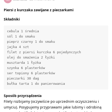
Piersi z kurczaka zawijane z pieczarkami
Składniki
cebula 1 średnia

sól 1 do smaku

pieprz czarny 1 do smaku

jajka 4 szt

filet z piersi kurczka 6 pojedynczych

olej do smażenia 2 łyżki

musztarda 1 łyżka

szynka 6 plasterków

ser topiony 6 plasterków

pieczarki 30 dag

bułka tarta 1 do panierowania
Sposób przyrządzenia
Filety rozbijamy (oczywiście po uprzednim oczyszczeniu i
umyciu). Posypujemy przyprawami jakie lubimy i odrobiną