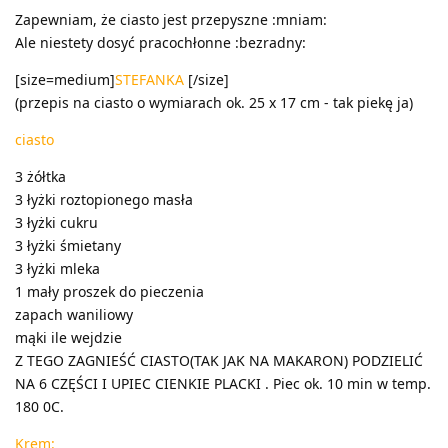
Zapewniam, że ciasto jest przepyszne :mniam:
Ale niestety dosyć pracochłonne :bezradny:
[size=medium]
STEFANKA
[/size]
(przepis na ciasto o wymiarach ok. 25 x 17 cm - tak piekę ja)
ciasto
3 żółtka
3 łyżki roztopionego masła
3 łyżki cukru
3 łyżki śmietany
3 łyżki mleka
1 mały proszek do pieczenia
zapach waniliowy
mąki ile wejdzie
Z TEGO ZAGNIEŚĆ CIASTO(TAK JAK NA MAKARON) PODZIELIĆ
NA 6 CZĘŚCI I UPIEC CIENKIE PLACKI . Piec ok. 10 min w temp.
180 0C.
Krem: