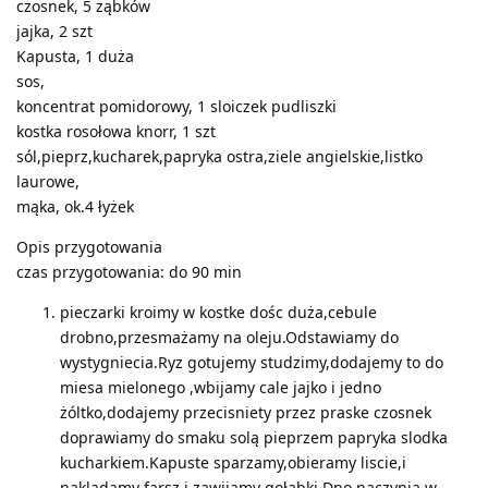
czosnek, 5 ząbków
jajka, 2 szt
Kapusta, 1 duża
sos,
koncentrat pomidorowy, 1 sloiczek pudliszki
kostka rosołowa knorr, 1 szt
sól,pieprz,kucharek,papryka ostra,ziele angielskie,listko
laurowe,
mąka, ok.4 łyżek
Opis przygotowania
czas przygotowania: do 90 min
pieczarki kroimy w kostke dośc duża,cebule
drobno,przesmażamy na oleju.Odstawiamy do
wystygniecia.Ryz gotujemy studzimy,dodajemy to do
miesa mielonego ,wbijamy cale jajko i jedno
żóltko,dodajemy przecisniety przez praske czosnek
doprawiamy do smaku solą pieprzem papryka slodka
kucharkiem.Kapuste sparzamy,obieramy liscie,i
nakladamy farsz i zawijamy gołabki.Dno naczynia w