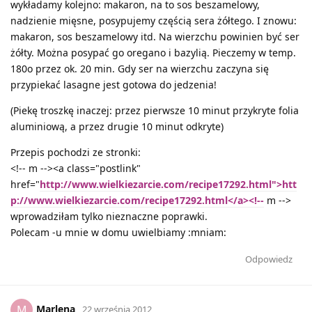
wykładamy kolejno: makaron, na to sos beszamelowy,
nadzienie mięsne, posypujemy częścią sera żółtego. I znowu:
makaron, sos beszamelowy itd. Na wierzchu powinien być ser
żółty. Można posypać go oregano i bazylią. Pieczemy w temp.
180o przez ok. 20 min. Gdy ser na wierzchu zaczyna się
przypiekać lasagne jest gotowa do jedzenia!
(Piekę troszkę inaczej: przez pierwsze 10 minut przykryte folia
aluminiową, a przez drugie 10 minut odkryte)
Przepis pochodzi ze stronki:
<!-- m --><a class="postlink"
href="
http://www.wielkiezarcie.com/recipe17292.html">htt
p://www.wielkiezarcie.com/recipe17292.html</a><!--
m -->
wprowadziłam tylko nieznaczne poprawki.
Polecam -u mnie w domu uwielbiamy :mniam:
Odpowiedz
Marlena
M
22 września 2012