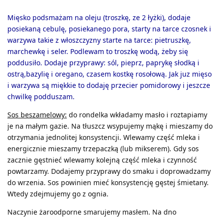
Mięsko podsmażam na oleju (troszkę, ze 2 łyżki), dodaje
posiekaną cebulę, posiekanego pora, starty na tarce czosnek i
warzywa takie z włoszczyzny starte na tarce: pietruszkę,
marchewkę i seler. Podlewam to troszkę wodą, żeby się
poddusiło. Dodaje przyprawy: sól, pieprz, paprykę słodką i
ostrą,bazylię i oregano, czasem kostkę rosołową. Jak juz mięso
i warzywa są miękkie to dodaję przecier pomidorowy i jeszcze
chwilkę podduszam.
Sos beszamelowy:
do rondelka wkładamy masło i roztapiamy
je na małym gazie. Na tłuszcz wsypujemy mąkę i mieszamy do
otrzymania jednolitej konsystencji. Wlewamy część mleka i
energicznie mieszamy trzepaczką (lub mikserem). Gdy sos
zacznie gęstnieć wlewamy kolejną część mleka i czynność
powtarzamy. Dodajemy przyprawy do smaku i doprowadzamy
do wrzenia. Sos powinien mieć konsystencję gęstej śmietany.
Wtedy zdejmujemy go z ognia.
Naczynie żaroodporne smarujemy masłem. Na dno