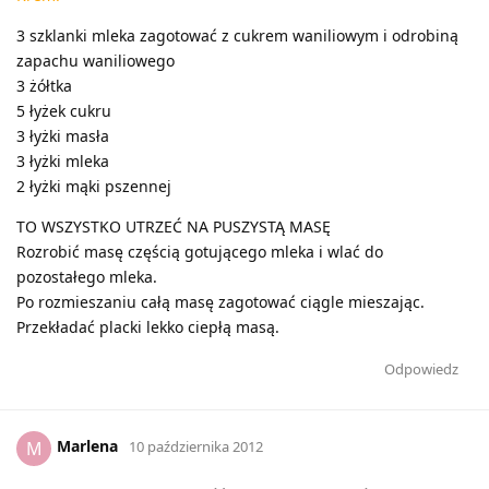
3 szklanki mleka zagotować z cukrem waniliowym i odrobiną
zapachu waniliowego
3 żółtka
5 łyżek cukru
3 łyżki masła
3 łyżki mleka
2 łyżki mąki pszennej
TO WSZYSTKO UTRZEĆ NA PUSZYSTĄ MASĘ
Rozrobić masę częścią gotującego mleka i wlać do
pozostałego mleka.
Po rozmieszaniu całą masę zagotować ciągle mieszając.
Przekładać placki lekko ciepłą masą.
Odpowiedz
Marlena
M
10 października 2012