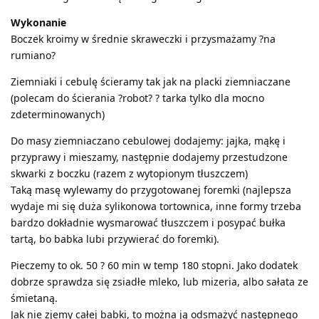
Wykonanie
Boczek kroimy w średnie skraweczki i przysmażamy ?na
rumiano?
Ziemniaki i cebulę ścieramy tak jak na placki ziemniaczane
(polecam do ścierania ?robot? ? tarka tylko dla mocno
zdeterminowanych)
Do masy ziemniaczano cebulowej dodajemy: jajka, mąkę i
przyprawy i mieszamy, następnie dodajemy przestudzone
skwarki z boczku (razem z wytopionym tłuszczem)
Taką masę wylewamy do przygotowanej foremki (najlepsza
wydaje mi się duża sylikonowa tortownica, inne formy trzeba
bardzo dokładnie wysmarować tłuszczem i posypać bułka
tartą, bo babka lubi przywierać do foremki).
Pieczemy to ok. 50 ? 60 min w temp 180 stopni. Jako dodatek
dobrze sprawdza się zsiadłe mleko, lub mizeria, albo sałata ze
śmietaną.
Jak nie zjemy całej babki, to można ją odsmażyć następnego