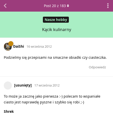
Post
20
z
183
Nasze hobby
Kącik kulinarny
DaiShi
16 września 2012
Podzielmy się przepisami na smaczne obiadki czy ciasteczka.
Odpowiedz
[usunięty]
17 września 2012
To może ja zacznę jako pierwsza :-) polecam to wspaniałe
ciasto jest naprawdę pyszne i szybko się robi ;-)
Shrek