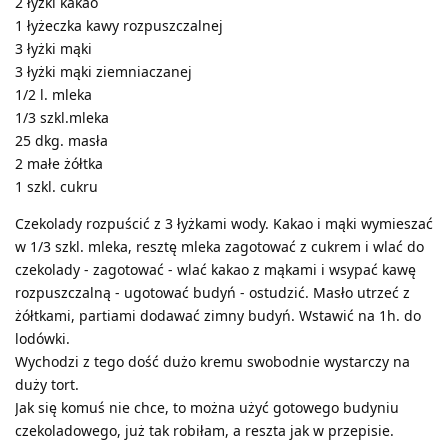
2 łyżki kakao
1 łyżeczka kawy rozpuszczalnej
3 łyżki mąki
3 łyżki mąki ziemniaczanej
1/2 l. mleka
1/3 szkl.mleka
25 dkg. masła
2 małe żółtka
1 szkl. cukru
Czekolady rozpuścić z 3 łyżkami wody. Kakao i mąki wymieszać
w 1/3 szkl. mleka, resztę mleka zagotować z cukrem i wlać do
czekolady - zagotować - wlać kakao z mąkami i wsypać kawę
rozpuszczalną - ugotować budyń - ostudzić. Masło utrzeć z
żółtkami, partiami dodawać zimny budyń. Wstawić na 1h. do
lodówki.
Wychodzi z tego dość dużo kremu swobodnie wystarczy na
duży tort.
Jak się komuś nie chce, to można użyć gotowego budyniu
czekoladowego, już tak robiłam, a reszta jak w przepisie.