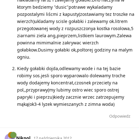
ktorym bedziemy "dusic"potrawe wykaladamy
pozpostalymi liścmi z kapusty(zostawiamy tez troszke na
wierzch)ukladamy scisle gołabki i zalewamy ok.litrem
przegotowanej wody z rozpuszczonya kostka rosolowa,5
ziarnami ziela ang,pieprzem,listkiem laurowym.Zalewa
powinna mimimalnie zakrywac wierzch
gołabkow.Dusimy gołabki ok,poltorej godziny na malym
ogniu.
Kiedy gołabki dojda,odlewamy wode i na tej bazie
robimy sos.jesli sporo wyparowalo dolewamy troche
wody dodajemy koncentrat,czosnek przeciety na
pol,,przyprawy(my lubimy ostro wiec sporo ostrej
papryki i pieprzu)kiedy zacznie wrzec zatrzepujemy
mąką(ok3-4 lyzek wymieszanych z zimna woda)
Odpowiedz
Nikool
N
17 października 2012