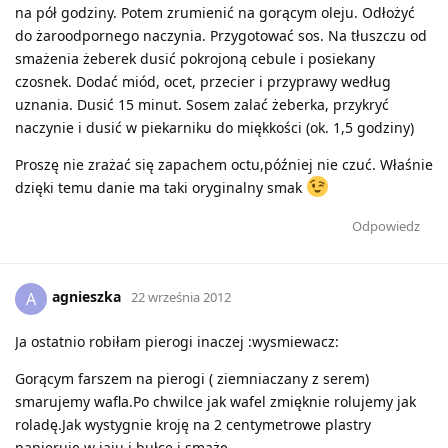
na pół godziny. Potem zrumienić na gorącym oleju. Odłożyć
do żaroodpornego naczynia. Przygotować sos. Na tłuszczu od
smażenia żeberek dusić pokrojoną cebule i posiekany
czosnek. Dodać miód, ocet, przecier i przyprawy według
uznania. Dusić 15 minut. Sosem zalać żeberka, przykryć
naczynie i dusić w piekarniku do miękkości (ok. 1,5 godziny)
Proszę nie zrażać się zapachem octu,później nie czuć. Właśnie
dzięki temu danie ma taki oryginalny smak
Odpowiedz
agnieszka
A
22 września 2012
Ja ostatnio robiłam pierogi inaczej :wysmiewacz:
Gorącym farszem na pierogi ( ziemniaczany z serem)
smarujemy wafla.Po chwilce jak wafel zmięknie rolujemy jak
roladę.Jak wystygnie kroję na 2 centymetrowe plastry
panieruję w jaju i bułce i smażę.