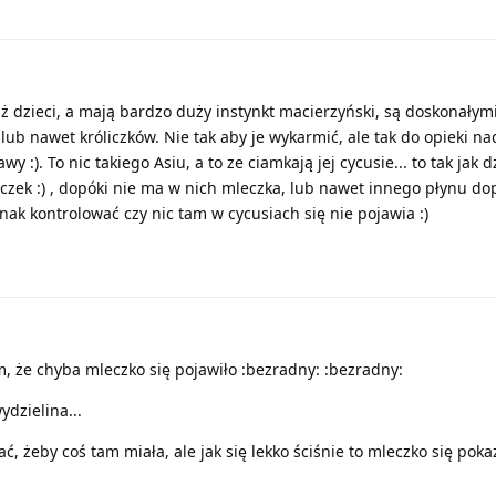
już dzieci, a mają bardzo duży instynkt macierzyński, są doskonał
 lub nawet króliczków. Nie tak aby je wykarmić, ale tak do opieki na
:). To nic takiego Asiu, a to ze ciamkają jej cycusie... to tak jak 
ek :) , dopóki nie ma w nich mleczka, lub nawet innego płynu do
dnak kontrolować czy nic tam w cycusiach się nie pojawia :)
m, że chyba mleczko się pojawiło :bezradny: :bezradny:
dzielina...
ć, żeby coś tam miała, ale jak się lekko ściśnie to mleczko się poka