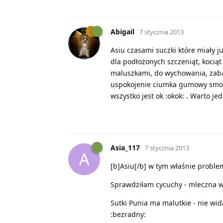
Abigail
7 stycznia 2013
Asiu czasami suczki które miały 
dla podłożonych szczeniąt, kociąt
maluszkami, do wychowania, zabawy 
uspokojenie ciumka gumowy smocz
wszystko jest ok :okok: . Warto je
Asia_117
7 stycznia 2013
A
[b]Asiu[/b] w tym właśnie proble
Sprawdziłam cycuchy - mleczna wy
Sutki Punia ma malutkie - nie wida
:bezradny: