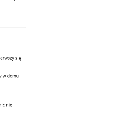
Odpowiedz
ierwszy się
ów w domu
nic nie
Odpowiedz