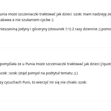
nia może szczeniaczki traktować jak dzieci :szok: mam nadzieję że
 zabawa a nie szukaniem cyców :)
szaniną jodyny i gliceryny (stosunek 1:1) 2 razy dziennie ;) pomog
pomyślała że u Punia może szczeniaczki traktować jak dzieci [/quot
szok: :szok: (stąd pomysł na podtytuł tematu ;) )
zy cycuchach Puni, to wierzyć mi się nie chiało :szok: