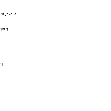
 szybko jej
ło :)
Odpowiedz
e]
Odpowiedz