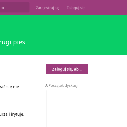
Zarejestruj się
Zaloguj się
rugi pies
Zaloguj się, aby odpisać
.
Początek dyskusji
wić się nie
za i irytuje,