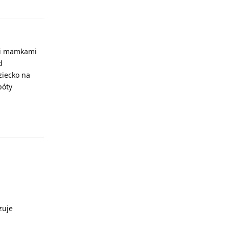
ymi mamkami
d
dziecko na
póty
Odpowiedz
zuje