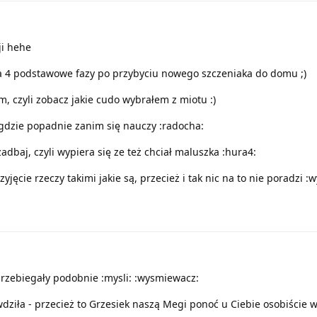
ji hehe
a 4 podstawowe fazy po przybyciu nowego szczeniaka do domu ;)
, czyli zobacz jakie cudo wybrałem z miotu :)
e gdzie popadnie zanim się nauczy :radocha:
zadbaj, czyli wypiera się ze też chciał maluszka :hura4:
zyjęcie rzeczy takimi jakie są, przecież i tak nic na to nie poradzi 
przebiegały podobnie :mysli: :wysmiewacz:
wdziła - przecież to Grzesiek naszą Megi ponoć u Ciebie osobiście w