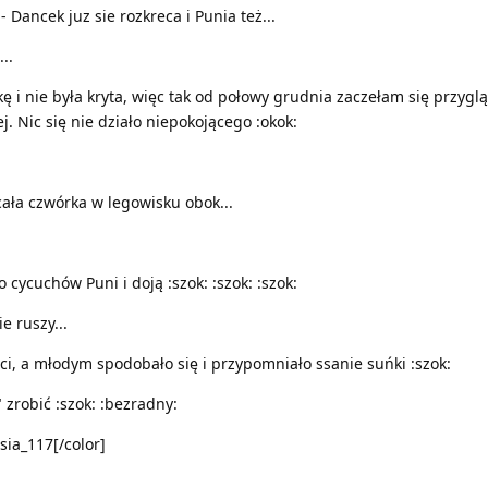
 Dancek juz sie rozkreca i Punia też...
..
ę i nie była kryta, więc tak od połowy grudnia zaczełam się przygl
. Nic się nie działo niepokojącego :okok:
cała czwórka w legowisku obok...
 cycuchów Puni i doją :szok: :szok: :szok:
e ruszy...
ieci, a młodym spodobało się i przypomniało ssanie suńki :szok:
 zrobić :szok: :bezradny:
sia_117[/color]