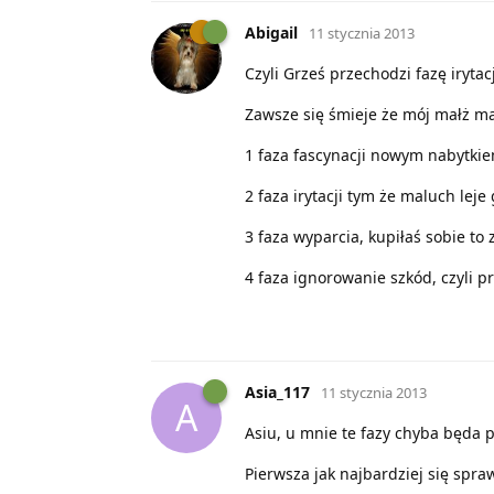
Abigail
11 stycznia 2013
Czyli Grześ przechodzi fazę irytac
Zawsze się śmieje że mój małż m
1 faza fascynacji nowym nabytkiem
2 faza irytacji tym że maluch lej
3 faza wyparcia, kupiłaś sobie to 
4 faza ignorowanie szkód, czyli pr
Asia_117
11 stycznia 2013
A
Asiu, u mnie te fazy chyba będa 
Pierwsza jak najbardziej się spra