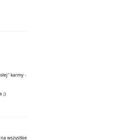
Odpowiedz
słej" karmy -
 ;)
Odpowiedz
 na wszystkie