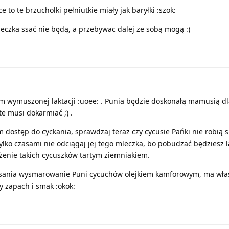
e to te brzucholki pełniutkie miały jak baryłki :szok:
leczka ssać nie będą, a przebywac dalej ze sobą mogą :)
lem wymuszonej laktacji :uoee: . Punia będzie doskonałą mamusią d
te musi dokarmiać ;) .
m dostęp do cyckania, sprawdzaj teraz czy cycusie Pańki nie robią s
lko czasami nie odciągaj jej tego mleczka, bo pobudzać będziesz la
żenie takich cycuszków tartym ziemniakiem.
ssania wysmarowanie Puni cycuchów olejkiem kamforowym, ma wła
y zapach i smak :okok: