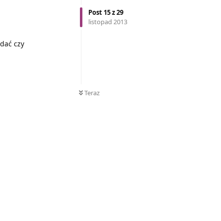
Post
15
z
29
listopad 2013
ądać czy
Teraz
Odpowiedz