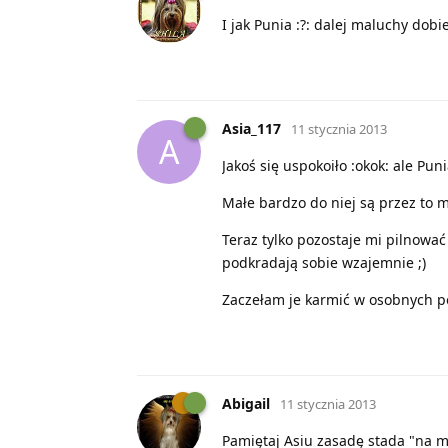
I jak Punia :?: dalej maluchy dobie
Asia_117
11 stycznia 2013
A
Jakoś się uspokoiło :okok: ale Pu
Małe bardzo do niej są przez to m
Teraz tylko pozostaje mi pilnować
podkradają sobie wzajemnie ;)
Zaczełam je karmić w osobnych po
Abigail
11 stycznia 2013
Pamiętaj Asiu zasadę stada "na m