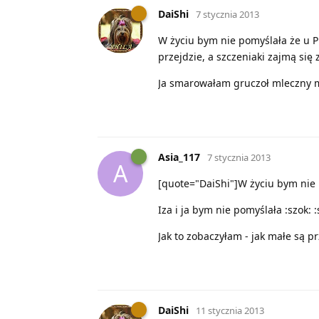
DaiShi
7 stycznia 2013
W życiu bym nie pomyślała że u Pu
przejdzie, a szczeniaki zajmą się
Ja smarowałam gruczoł mleczny mie
Asia_117
7 stycznia 2013
A
[quote="DaiShi"]W życiu bym nie 
Iza i ja bym nie pomyślała :szok: :
Jak to zobaczyłam - jak małe są pr
DaiShi
11 stycznia 2013