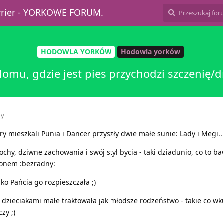
errier - YORKOWE FORUM.
HODOWLA YORKÓW
Hodowla yorków
omu, gdzie jest pies przychodzi szczenię/d
ny
ry mieszkali Punia i Dancer przyszły dwie małe sunie: Lady i Megi..
chy, dziwne zachowania i swój styl bycia - taki dziadunio, co to ba
alonem :bezradny:
ko Pańcia go rozpieszczała ;)
zieciakami małe traktowała jak młodsze rodzeństwo - takie co wkur
czy ;)