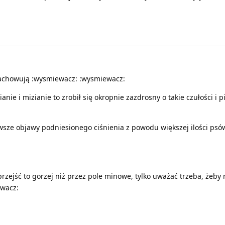
 zachowują :wysmiewacz: :wysmiewacz:
anie i mizianie to zrobił się okropnie zazdrosny o takie czułości i p
sze objawy podniesionego ciśnienia z powodu większej ilości ps
przejść to gorzej niż przez pole minowe, tylko uważać trzeba, żeby 
wacz: