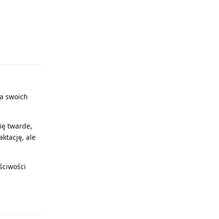
Odpowiedz
la swoich
ię twarde,
ktację, ale
ściwości
Odpowiedz