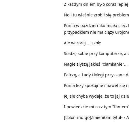
Z każdym dniem było coraz lepiej -
No i tu właśnie zrobił się problem.
Punia w październiku miała cieczk
przypadkiem nie ma ciąży urojonej
Ale wczoraj... :szok:
Siedzę sobie przy komputerze, a 
Nagle słyszę jakieś "ciamkanie"...
Patrzę, a Lady i Megi przyssane do
Punia leży spokojnie i nawet się ni
Jej sie chyba wydaje, że to jej dz
I powiedzcie mi co z tym "fantem"
[color=indigo]Zmieniłam tytuł- - A