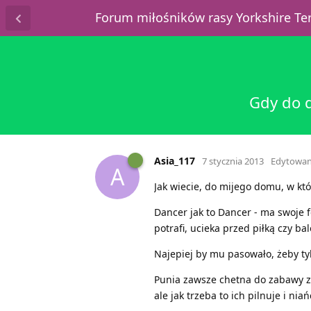
Forum miłośników rasy Yorkshire T
Gdy do d
Asia_117
7 stycznia 2013
Edytowa
A
Jak wiecie, do mijego domu, w któ
Dancer jak to Dancer - ma swoje fo
potrafi, ucieka przed piłką czy b
Najepiej by mu pasowało, żeby tyl
Punia zawsze chetna do zabawy z d
ale jak trzeba to ich pilnuje i niań