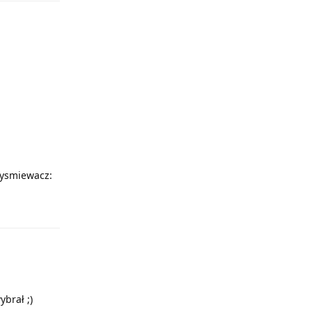
:wysmiewacz:
Odpowiedz
ybrał ;)