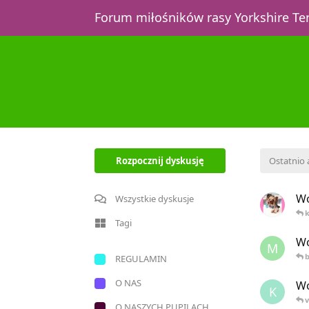
Forum miłośników rasy Yorkshire T
Rozpocznij dyskusję
Ostatnio
Wo
Wszystkie dyskusje
k
Tagi
Wo
M
REGULAMIN
O NAS
Wo
K
v
O NASZYCH PUPILACH