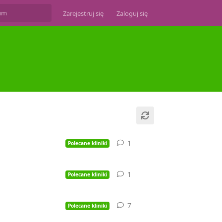
Zarejestruj się
Zaloguj się
1
1
odpowiedź
Polecane kliniki
1
1
odpowiedź
Polecane kliniki
7
7
odpowiedzi
Polecane kliniki