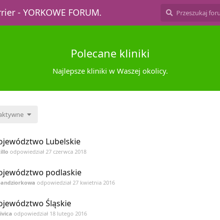
errier - YORKOWE FORUM.
Polecane kliniki
Najlepsze kliniki w Waszej okolicy.
 aktywne
jewództwo Lubelskie
illo
odpowiedział
27 czerwca 2018
jewództwo podlaskie
bandziorkowa
odpowiedział
27 kwietnia 2016
jewództwo Śląskie
ivica
odpowiedział
18 lutego 2016