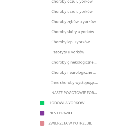
Choroby oczu u yorków
Choroby uszu u yorków
Choroby zębów u yorków
Choroby skóry u yorków
Choroby łap u yorków
Pasożyty u yorków
Choroby ginekologiczne u yorków
Choroby neurologiczne u yorków
Inne choroby występujące u yorków
NASZE POGOTOWIE FORUMOWE
HODOWLA YORKÓW
PIES I PRAWO
ZWIERZĘTA W POTRZEBIE