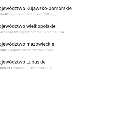
jewództwo Kujawsko-pomorskie
iko88
odpowiedział
25 marca 2015
jewództwo wielkopolskie
arolinaa321
odpowiedział
28 sierpnia 2014
jewództwo mazowieckie
inia12
odpowiedział
9 sierpnia 2013
jewództwo Lubuskie
klife91
rozpoczął
11 listopada 2012