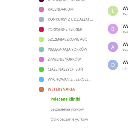
Wo
KALENDARIUM
L
n
KONKURSY Z UDZIAŁEM NASZYCH YORECZKÓW
Wo
B
YORKSHIRE TERRIER
K
SZCZENIACZKOWE ABC
Wo
A
PIELĘGNACJA YORKÓW
k
ŻYWIENIE YORKÓW
Wo
D
dar
CIĄŻE NASZYCH SUŃ
WYCHOWANIE I SZKOLENIE YORKÓW
WETERYNARIA
Polecane kliniki
Szczepienia yorków
Odrobaczanie yorków