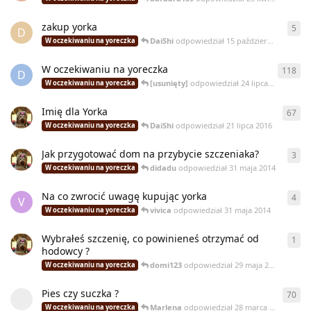
zakup yorka
5
5
od
D
DaiShi
odpowiedział
15 października 2017
W oczekiwaniu na yoreczka
W oczekiwaniu na yoreczka
118
118
D
[usunięty]
odpowiedział
24 lipca 2016
W oczekiwaniu na yoreczka
Imię dla Yorka
67
67
o
DaiShi
odpowiedział
21 lipca 2016
W oczekiwaniu na yoreczka
Jak przygotować dom na przybycie szczeniaka?
3
3
od
didadu
odpowiedział
31 maja 2014
W oczekiwaniu na yoreczka
Na co zwrocić uwagę kupując yorka
4
4
od
V
vivica
odpowiedział
31 maja 2014
W oczekiwaniu na yoreczka
Wybrałeś szczenię, co powinieneś otrzymać od
1
1
od
hodowcy ?
domi123
odpowiedział
29 maja 2014
W oczekiwaniu na yoreczka
Pies czy suczka ?
70
70
o
Marlena
odpowiedział
28 marca 2013
W oczekiwaniu na yoreczka