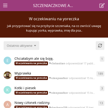
SZCZENIACZKOWE ABC
W oczekiwaniu na yoreczka
Jak przygotować się na przybycie szczeniaka, na co zwrócić uwagę
kupując yorka, wyprawka, imię dla psa..
Ostatnio aktywne
Chciałabym ale się boję.
1
1
od
E
Sebastian
odpowiedział
17 października 2021
W oczekiwaniu na yoreczka
Wyprawka
189
189
sleepwalker
odpowiedział
15 listopada 2018
W oczekiwaniu na yoreczka
Kotki i piesek
3
3
od
K
sleepwalker
odpowiedział
15 listopada 2018
W oczekiwaniu na yoreczka
Nowy członek rodziny.
13
13
o
A
barbara159
odpowiedział
25 kwietnia 2018
W oczekiwaniu na yoreczka