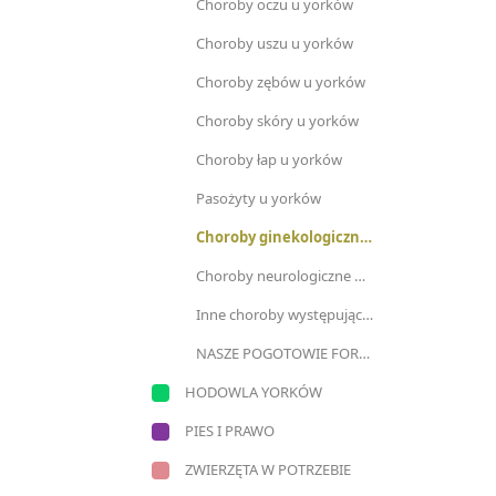
Choroby oczu u yorków
Choroby uszu u yorków
Choroby zębów u yorków
Choroby skóry u yorków
Choroby łap u yorków
Pasożyty u yorków
Choroby ginekologiczne u yorków
Choroby neurologiczne u yorków
Inne choroby występujące u yorków
NASZE POGOTOWIE FORUMOWE
HODOWLA YORKÓW
PIES I PRAWO
ZWIERZĘTA W POTRZEBIE