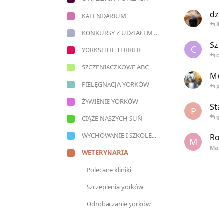
dz
KALENDARIUM
l
KONKURSY Z UDZIAŁEM NASZYCH YORECZKÓW
Sz
C
YORKSHIRE TERRIER
c
SZCZENIACZKOWE ABC
Mę
PIELĘGNACJA YORKÓW
p
ŻYWIENIE YORKÓW
St
P
CIĄŻE NASZYCH SUŃ
WYCHOWANIE I SZKOLENIE YORKÓW
Ro
M
Ma
WETERYNARIA
Polecane kliniki
Szczepienia yorków
Odrobaczanie yorków