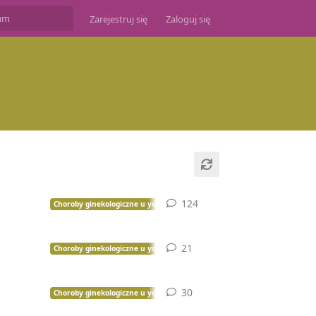
Zarejestruj się
Zaloguj się
124
124
odpowiedzi
Choroby ginekologiczne u yorków
21
21
odpowiedzi
Choroby ginekologiczne u yorków
30
30
odpowiedzi
Choroby ginekologiczne u yorków