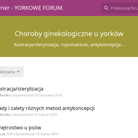
errier - YORKOWE FORUM.
Choroby ginekologiczne u yorków
Kastracja/sterylizacja, ropomacicze, antykoncepcja...
 aktywne
stracja/sterylizacja
Monika
odpowiedział
29 listopada 2018
dy i zalety różnych metod antykoncepcji
Monika
odpowiedział
23 marca 2016
ętrostwo u psów
sia_117
odpowiedział
13 marca 2014