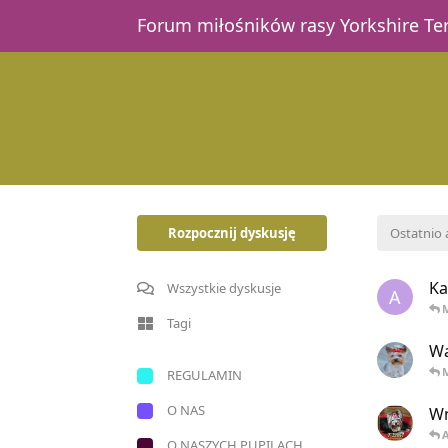
Forum miłośników rasy Yorkshire T
Rozpocznij dyskusję
Ostatnio
Ka
Wszystkie dyskusje
A
Tagi
Wa
REGULAMIN
O NAS
Wn
A
O NASZYCH PUPILACH