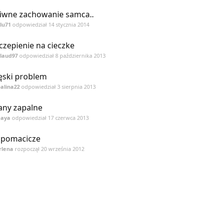
iwne zachowanie samca..
ilu71
odpowiedział
14 stycznia 2014
czepienie na cieczke
laud97
odpowiedział
8 października 2013
ski problem
alina22
odpowiedział
3 sierpnia 2013
any zapalne
gaya
odpowiedział
17 czerwca 2013
pomacicze
rlena
rozpoczął
20 września 2012