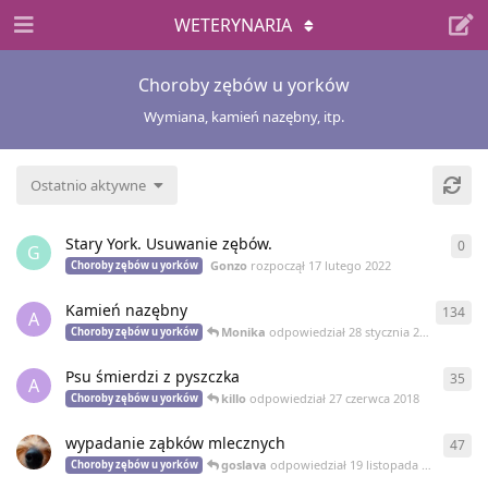
WETERYNARIA
Choroby zębów u yorków
Wymiana, kamień nazębny, itp.
Ostatnio aktywne
Stary York. Usuwanie zębów.
0
0
od
G
Gonzo
rozpoczął
17 lutego 2022
Choroby zębów u yorków
Kamień nazębny
134
134
A
Monika
odpowiedział
28 stycznia 2020
Choroby zębów u yorków
Psu śmierdzi z pyszczka
35
35
o
A
killo
odpowiedział
27 czerwca 2018
Choroby zębów u yorków
wypadanie ząbków mlecznych
47
47
o
goslava
odpowiedział
19 listopada 2017
Choroby zębów u yorków