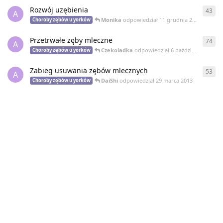
Rozwój uzębienia
43
43
o
A
Monika
odpowiedział
11 grudnia 2013
Choroby zębów u yorków
Przetrwałe zęby mleczne
74
74
o
A
Czekoladka
odpowiedział
6 października 2013
Choroby zębów u yorków
Zabieg usuwania zębów mlecznych
53
53
o
A
DaiShi
odpowiedział
29 marca 2013
Choroby zębów u yorków