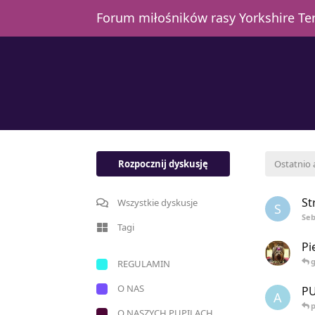
Forum miłośników rasy Yorkshire T
Rozpocznij dyskusję
Ostatnio
St
Wszystkie dyskusje
S
Seb
Tagi
Pi
g
REGULAMIN
O NAS
P
A
p
O NASZYCH PUPILACH