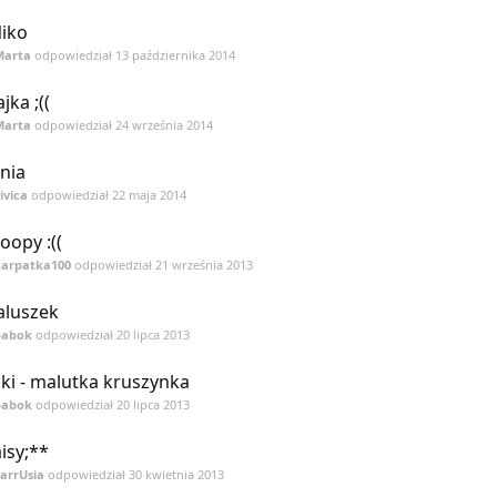
iko
Marta
odpowiedział
13 października 2014
jka ;((
Marta
odpowiedział
24 września 2014
nia
ivica
odpowiedział
22 maja 2014
oopy :((
karpatka100
odpowiedział
21 września 2013
luszek
babok
odpowiedział
20 lipca 2013
ki - malutka kruszynka
babok
odpowiedział
20 lipca 2013
isy;**
arrUsia
odpowiedział
30 kwietnia 2013