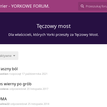
errier - YORKOWE FORUM.
Tęczowy most
Dla właścicieli, których Yorki przeszły za Tęczowy Most.
 aktywne
raszny ból
astian
rozpoczął
17 października 2021
es wierny po grób
oslava
odpowiedział
20 listopada 2017
UMA
alina22
odpowiedział
25 listopada 2014