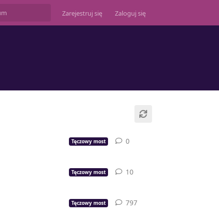
Zarejestruj się
Zaloguj się
0
0
odpowiedzi
Tęczowy most
10
10
odpowiedzi
Tęczowy most
797
797
odpowiedzi
Tęczowy most