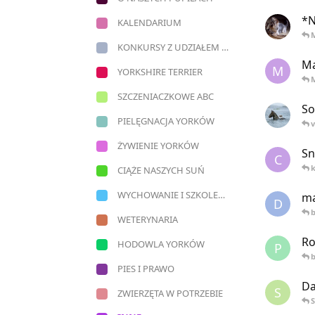
*N
KALENDARIUM
KONKURSY Z UDZIAŁEM NASZYCH YORECZKÓW
Ma
M
YORKSHIRE TERRIER
SZCZENIACZKOWE ABC
So
PIELĘGNACJA YORKÓW
v
ŻYWIENIE YORKÓW
Sn
C
CIĄŻE NASZYCH SUŃ
WYCHOWANIE I SZKOLENIE YORKÓW
ma
D
WETERYNARIA
Ro
HODOWLA YORKÓW
P
PIES I PRAWO
Da
S
ZWIERZĘTA W POTRZEBIE
S