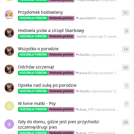
Przydomek hodowlany
51
51
o
darklife91
odpowiedział
5 sierpni
HODOWLA YORKÓW
Hodowla yorków
Hodowla psów a Urząd Skarbowy
0
0
od
DaiShi
rozpoczął
21 kwietnia 2014
HODOWLA YORKÓW
Hodowla yorków
Wszystko o porodzie
14
14
o
DaiShi
odpowiedział
3 marca 2014
HODOWLA YORKÓW
Hodowla yorków
Odchów szczeniąt
43
43
o
kinia12
odpowiedział
7 lutego 2014
HODOWLA YORKÓW
Hodowla yorków
Opieka nad suką po porodzie
1
1
od
DaiShi
odpowiedział
12 stycznia 2014
HODOWLA YORKÓW
Hodowla yorków
W łonie matki - Psy
1
1
od
G
Asia_117
odpowiedział
7 stycznia 
HODOWLA YORKÓW
Hodowla yorków
Gdy do domu, gdzie jest pies przychodzi
28
28
o
A
szczenię/drugi pies
Asia_117
odpowiedział
6 grudnia 
HODOWLA YORKÓW
Hodowla yorków