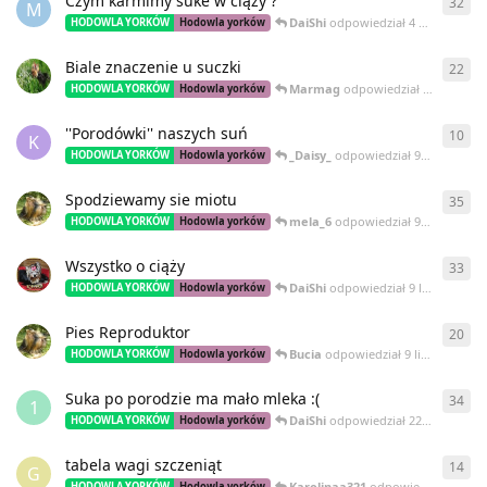
Czym karmimy suke w ciąży ?
32
32
o
M
DaiShi
odpowiedział
4 października 2016
HODOWLA YORKÓW
Hodowla yorków
Biale znaczenie u suczki
22
22
o
Marmag
odpowiedział
4 września
HODOWLA YORKÓW
Hodowla yorków
''Porodówki'' naszych suń
10
10
o
K
_Daisy_
odpowiedział
9 listopada 2015
HODOWLA YORKÓW
Hodowla yorków
Spodziewamy sie miotu
35
35
o
mela_6
odpowiedział
9 listopada 2015
HODOWLA YORKÓW
Hodowla yorków
Wszystko o ciąży
33
33
o
DaiShi
odpowiedział
9 listopada 2015
HODOWLA YORKÓW
Hodowla yorków
Pies Reproduktor
20
20
o
Bucia
odpowiedział
9 listopada 2015
HODOWLA YORKÓW
Hodowla yorków
Suka po porodzie ma mało mleka :(
34
34
o
1
DaiShi
odpowiedział
22 kwietnia 2015
HODOWLA YORKÓW
Hodowla yorków
tabela wagi szczeniąt
14
14
o
G
Karolinaa321
odpowiedział
24 sie
HODOWLA YORKÓW
Hodowla yorków