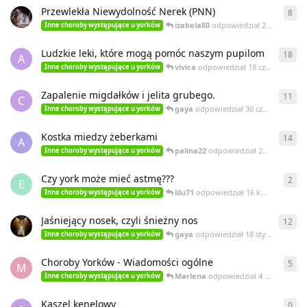
Przewlekła Niewydolność Nerek (PNN)
8
8
od
izabela80
odpowiedział
25 lipca 2014
Inne choroby występujące u yorków
Ludzkie leki, które mogą pomóc naszym pupilom
18
18
o
A
vivica
odpowiedział
18 czerwca 2014
Inne choroby występujące u yorków
Zapalenie migdałków i jelita grubego.
11
11
o
C
gaya
odpowiedział
30 czerwca 2013
Inne choroby występujące u yorków
Kostka miedzy żeberkami
14
14
o
A
palina22
odpowiedział
28 czerwca 2013
Inne choroby występujące u yorków
Czy york może mieć astmę???
2
2
od
E
lilu71
odpowiedział
16 kwietnia 2013
Inne choroby występujące u yorków
Jaśniejący nosek, czyli śnieżny nos
12
12
o
gaya
odpowiedział
18 stycznia 2013
Inne choroby występujące u yorków
Choroby Yorków - Wiadomości ogólne
5
5
od
M
Marlena
odpowiedział
4 stycznia 2013
Inne choroby występujące u yorków
Kaszel kenelowy
0
0
od