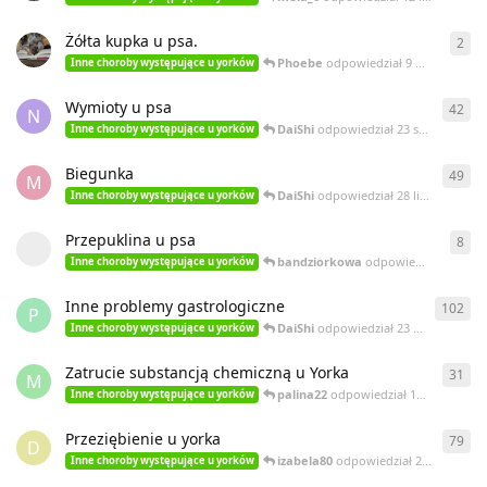
Żółta kupka u psa.
2
2
od
Phoebe
odpowiedział
9 września 2018
Inne choroby występujące u yorków
Wymioty u psa
42
42
o
N
DaiShi
odpowiedział
23 stycznia 2018
Inne choroby występujące u yorków
Biegunka
49
49
o
M
DaiShi
odpowiedział
28 listopada 2017
Inne choroby występujące u yorków
Przepuklina u psa
8
8
od
bandziorkowa
odpowiedział
27 kwie
Inne choroby występujące u yorków
Inne problemy gastrologiczne
102
102
P
DaiShi
odpowiedział
23 marca 2016
Inne choroby występujące u yorków
Zatrucie substancją chemiczną u Yorka
31
31
o
M
palina22
odpowiedział
15 maja 2015
Inne choroby występujące u yorków
Przeziębienie u yorka
79
79
o
D
izabela80
odpowiedział
25 lipca 2014
Inne choroby występujące u yorków